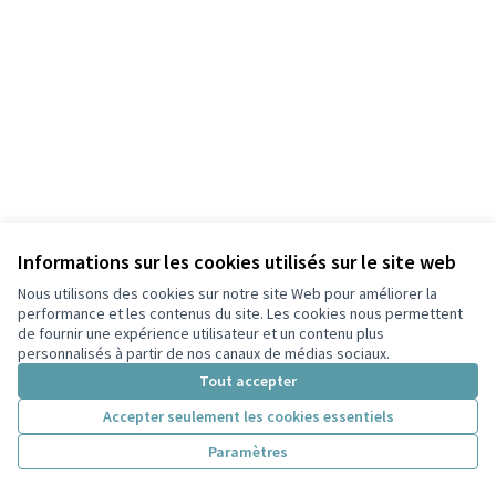
Informations sur les cookies utilisés sur le site web
Nous utilisons des cookies sur notre site Web pour améliorer la
Conditions d'utilisation
performance et les contenus du site. Les cookies nous permettent
Paramètres des cookies
de fournir une expérience utilisateur et un contenu plus
Participez Villeurbanne sur X
Participez Villeurbanne sur Facebook
Participez Villeurbanne sur Instagram
Participez Villeurbanne sur YouTube
personnalisés à partir de nos canaux de médias sociaux.
(Lien externe)
(Lien externe)
(Lien externe)
(Lien externe)
Tout accepter
Accepter seulement les cookies essentiels
Licence Cre
(Lien extern
Paramètres
(Lien externe)
Site réalisé grâce au
logiciel libre Decidim
.
(Lien externe)