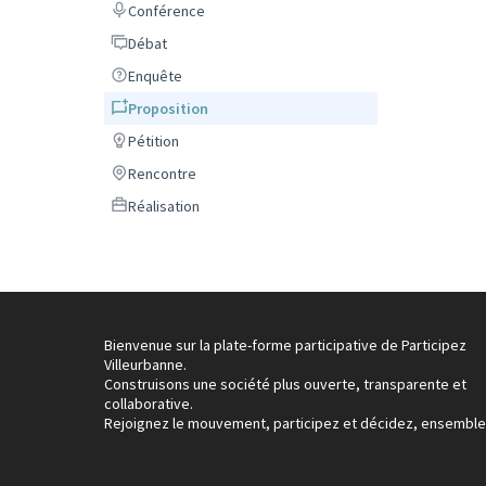
Conférence
Conférence
Débat
Débat
Enquête
Enquête
Proposition
Proposition
Pétition
Pétition
Rencontre
Rencontre
Réalisation
Réalisation
Bienvenue sur la plate-forme participative de Participez
Villeurbanne.
Construisons une société plus ouverte, transparente et
collaborative.
Rejoignez le mouvement, participez et décidez, ensemble