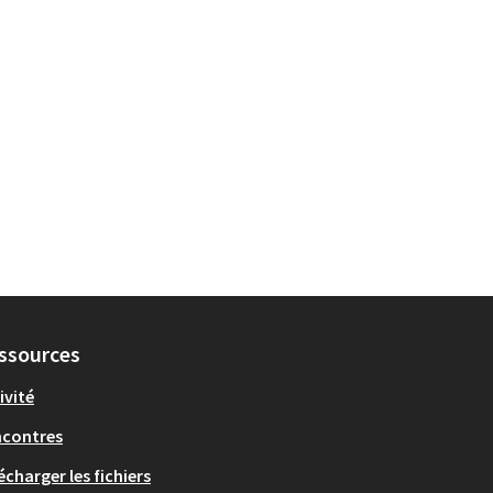
ssources
ivité
ncontres
écharger les fichiers