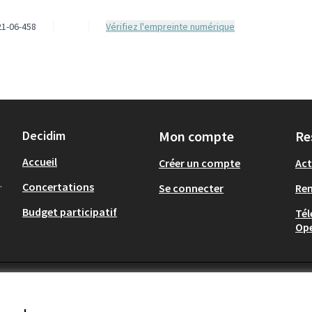
1-06-458
Vérifiez l'empreinte numérique
Decidim
Mon compte
Re
Accueil
Créer un compte
Act
.
Concertations
Se connecter
Re
Budget participatif
Tél
Op