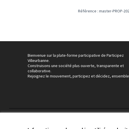
Référence : master-PROP-202
Bienvenue sur la plate-forme participative de Participez
Villeurbanne.
Construisons une société plus ouverte, transparente et
collaborative.
Rejoignez le mouvement, participez et décidez, ensemble
Conditions d'utilisation
Paramètres des cookies