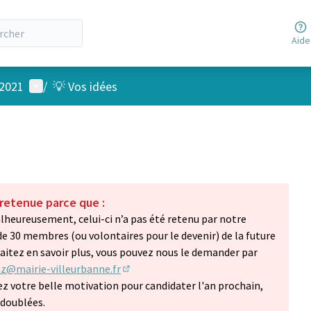
Aide
Menu utilisateur
 2021
/
💡 Vos idées
 retenue parce que :
lheureusement, celui-ci n’a pas été retenu par notre
30 membres (ou volontaires pour le devenir) de la future
aitez en savoir plus, vous pouvez nous le demander par
ez@mairie-villeurbanne.fr
(S'ouvre dans un nouvel onglet)
z votre belle motivation pour candidater l'an prochain,
 doublées.