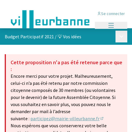
Se connecter
Menu princi
Menu p
Budget Participatif 2021
/
💡 Vos idées
Cette proposition n'a pas été retenue parce que
:
Encore merci pour votre projet. Malheureusement,
celui-ci n’a pas été retenu par notre commission
citoyenne composés de 30 membres (ou volontaires
pour le devenir) de la future Assemblée Citoyenne. Si
vous souhaitez en savoir plus, vous pouvez nous le
demander par mail à l’adresse
suivante :
participez@mairie-villeurbanne.fr
(S'ouvre dans u
Nous espérons que vous conserverez votre belle