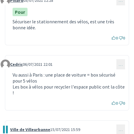
Pillard
03/07/2021 12:28
…
Commentaire 455
Pour
Sécuriser le stationnement des vélos, est une très
bonne idée.
0
0
Cedric
06/07/2021 22:01
…
Commentaire 469
Vu aussi à Paris : une place de voiture = box sécurisé
pour 5 vélos
Les box à vélos pour recycler l'espace public ont la côte
!
0
0
Ville de Villeurbanne
15/07/2021 15:59
…
Commentaire 594