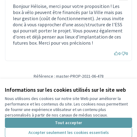
Bonjour Héloïse, merci pour votre proposition ! Les
box à vélo peuvent être financés par la Ville mais pas
leur gestion (coût de fonctionnement). Je vous invite
donc à vous rapprocher d'une asso/structure de l'ESS
qui pourrait porter le projet. Vous pouvez également
d'ores et déjà penser aux lieux d'implantation de ces
futures box. Merci pour vos précisions !
0
0
Référence : master-PROP-2021-06-478
Vérifiez l'empreinte numérique
Informations sur les cookies utilisés sur le site web
Nous utilisons des cookies sur notre site Web pour améliorer la
Conditions d'utilisation
performance et les contenus du site. Les cookies nous permettent
Paramètres des cookies
de fournir une expérience utilisateur et un contenu plus
Participez Villeurbanne sur X
Participez Villeurbanne sur Facebook
Participez Villeurbanne sur Instagram
Participez Villeurbanne sur YouTube
personnalisés à partir de nos canaux de médias sociaux.
(Lien externe)
(Lien externe)
(Lien externe)
(Lien externe)
Tout accepter
Accepter seulement les cookies essentiels