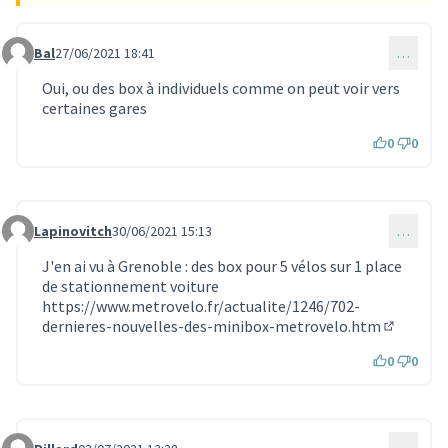
Bal
27/06/2021 18:41
…
Commentaire 435
Oui, ou des box à individuels comme on peut voir vers
certaines gares
0
0
Lapinovitch
30/06/2021 15:13
…
Commentaire 446
J'en ai vu à Grenoble : des box pour 5 vélos sur 1 place
de stationnement voiture
https://www.metrovelo.fr/actualite/1246/702-
dernieres-nouvelles-des-minibox-metrovelo.htm
(Lien ext
0
0