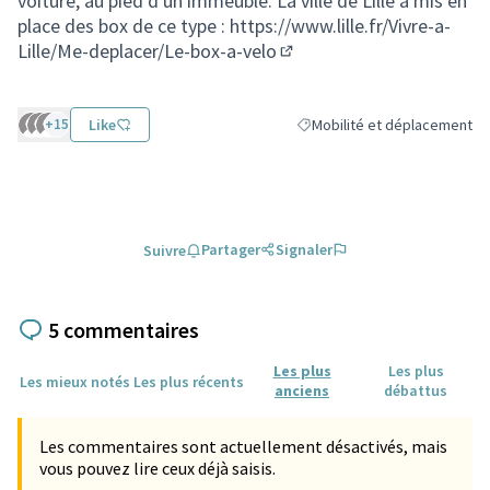
voiture, au pied d'un immeuble. La ville de Lille a mis en
place des box de ce type :
https://www.lille.fr/Vivre-a-
Lille/Me-deplacer/Le-box-a-velo
(Lien externe)
+15
Like
Mobilité et déplacement
Filtrer les résultats de la ca
Partager
Signaler
Suivre
5 commentaires
Les plus
Les plus
Les mieux notés
Les plus récents
anciens
débattus
Les commentaires sont actuellement désactivés, mais
vous pouvez lire ceux déjà saisis.