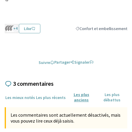
(Lien externe)
+4
Like
Confort et embellissement
Filtrer les résultats de la catég
Partager
Signaler
Suivre
3 commentaires
Les plus
Les plus
Les mieux notés
Les plus récents
anciens
débattus
Les commentaires sont actuellement désactivés, mais
vous pouvez lire ceux déjà saisis.