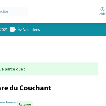
Aide
Menu utilisateur
 2021
/
💡 Vos idées
ue parce que :
uare du Couchant
isons Neuves
Retenue