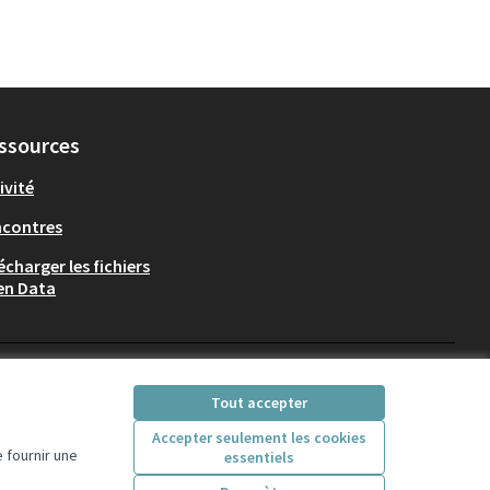
ssources
ivité
ncontres
écharger les fichiers
en Data
Participez Villeurbanne sur X
Participez Villeurbanne sur Fac
Participez Villeurbanne su
Participez Villeurban
Tout accepter
(Lien externe)
(Lien externe)
(Lien externe)
(Lien externe)
Accepter seulement les cookies
 fournir une
essentiels
Licence Creative Comm
(Lien externe)