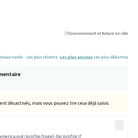
Environnement et Nature en ville
Filtrer les résultats de la catégorie : En
 mieux notés
Les plus récents
Les plus anciens
Les plus débattus
mentaire
 désactivés, mais vous pouvez lire ceux déjà saisis.
…
taire 1142)
merica.org/profile/togel-hk/profile