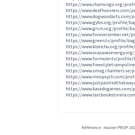
https://www.chamsngo.org/profil
https://www.deafhoosiers.com/p
https://www.dogwoodarts.com/pr
https://www.gybn.org/profile/b
https://www.grcm.org/profile/b
https://www.foreveramber.net/p
https://www.green.tv/profile/ba
https://www.kiseichu.org/profil
https://www.ecasavesenergy.org/
https://www.formuler.tv/profile
https://www.freestyletrampoline
https://www.smog.chalmers.se/pr
https://www.innopsych.com/profi
https://www.justpaintedthatway.
https://www.kasedogames.com/pr
https://www.lastbookstorela.com
Référence : master-PROP-202