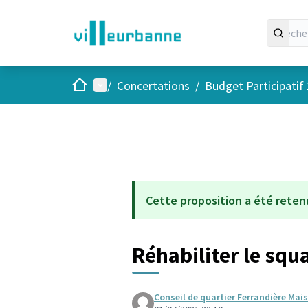
Accueil
Menu principal
/
Concertations
/
Budget Participatif
Cette proposition a été reten
Réhabiliter le sq
Conseil de quartier Ferrandière Ma