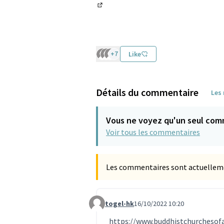
(Lien externe)
+7
Like
Détails du commentaire
Les
Vous ne voyez qu'un seul com
Voir tous les commentaires
Les commentaires sont actuellement
togel-hk
16/10/2022 10:20
Commentaire 2115 (réponse au commen
https://www.buddhistchurchesofa