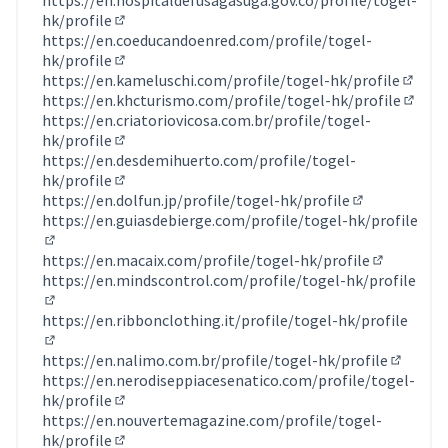
https://en.hospitaldefusagasuga.gov.co/profile/togel-
hk/profile
(Lien externe)
https://en.coeducandoenred.com/profile/togel-
hk/profile
(Lien externe)
https://en.kameluschi.com/profile/togel-hk/profile
(Lien 
https://en.khcturismo.com/profile/togel-hk/profile
(Lien 
https://en.criatoriovicosa.com.br/profile/togel-
hk/profile
(Lien externe)
https://en.desdemihuerto.com/profile/togel-
hk/profile
(Lien externe)
https://en.dolfun.jp/profile/togel-hk/profile
(Lien externe)
https://en.guiasdebierge.com/profile/togel-hk/profile
(Lien externe)
https://en.macaix.com/profile/togel-hk/profile
(Lien exter
https://en.mindscontrol.com/profile/togel-hk/profile
(Lien externe)
https://en.ribbonclothing.it/profile/togel-hk/profile
(Lien externe)
https://en.nalimo.com.br/profile/togel-hk/profile
(Lien ex
https://en.nerodiseppiacesenatico.com/profile/togel-
hk/profile
(Lien externe)
https://en.nouvertemagazine.com/profile/togel-
hk/profile