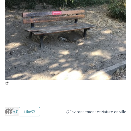
(Lien externe)
+7
Like
Environnement et Nature en ville
Filtrer les résultats de la catégorie :