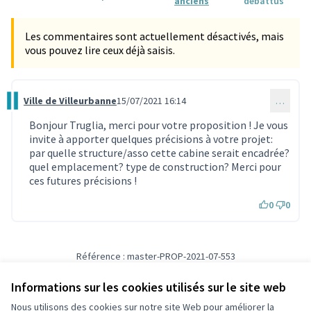
anciens
débattus
Les commentaires sont actuellement désactivés, mais
vous pouvez lire ceux déjà saisis.
Ville de Villeurbanne
15/07/2021 16:14
…
Commentaire 602
Bonjour Truglia, merci pour votre proposition ! Je vous
invite à apporter quelques précisions à votre projet:
par quelle structure/asso cette cabine serait encadrée?
quel emplacement? type de construction? Merci pour
ces futures précisions !
0
0
Référence : master-PROP-2021-07-553
Vérifiez l'empreinte numérique
Informations sur les cookies utilisés sur le site web
Nous utilisons des cookies sur notre site Web pour améliorer la
Conditions d'utilisation