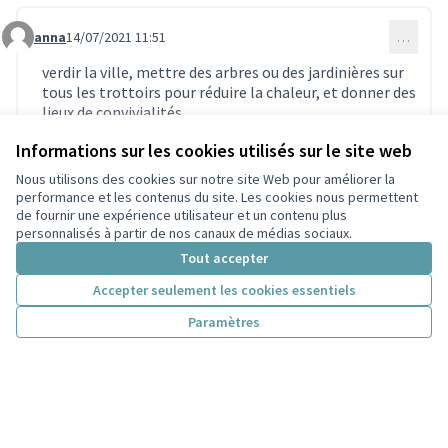
anna
14/07/2021 11:51
…
Commentaire 547
verdir la ville, mettre des arbres ou des jardinières sur
tous les trottoirs pour réduire la chaleur, et donner des
lieux de convivialités.
0
0
Informations sur les cookies utilisés sur le site web
Nous utilisons des cookies sur notre site Web pour améliorer la
performance et les contenus du site. Les cookies nous permettent
de fournir une expérience utilisateur et un contenu plus
personnalisés à partir de nos canaux de médias sociaux.
Ville de Villeurbanne
30/07/2021 18:37
…
Commentaire 808
Tout accepter
Bonjour Armanet, merci pour votre proposition ! Pour
info, la végétalisation des façades n'appartenant pas à
Accepter seulement les cookies essentiels
la Ville est impossible. Pour la plantation d'arbres, je
Paramètres
vous invite à préciser des lieux d'implantation possible
(la modification de la voirie relevant de la Métropole
donc à éviter). Concernant l'organisation
d'évènements, cela inclut des coûts de
fonctionnement ce qui ne peut pas être pris en charge
dans le cadre du BP. Enfin, sachez que la Ville travaille