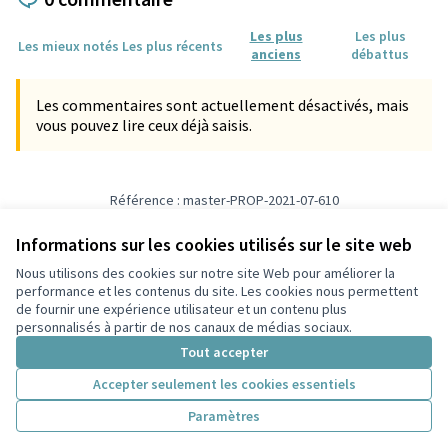
Les plus
Les plus
Les mieux notés
Les plus récents
anciens
débattus
Les commentaires sont actuellement désactivés, mais
vous pouvez lire ceux déjà saisis.
Référence : master-PROP-2021-07-610
Vérifiez l'empreinte numérique
Informations sur les cookies utilisés sur le site web
Nous utilisons des cookies sur notre site Web pour améliorer la
Conditions d'utilisation
performance et les contenus du site. Les cookies nous permettent
Paramètres des cookies
de fournir une expérience utilisateur et un contenu plus
Participez Villeurbanne sur X
Participez Villeurbanne sur Facebook
Participez Villeurbanne sur Instagram
Participez Villeurbanne sur YouTube
personnalisés à partir de nos canaux de médias sociaux.
(Lien externe)
(Lien externe)
(Lien externe)
(Lien externe)
Tout accepter
Accepter seulement les cookies essentiels
Licence Cre
(Lien extern
Paramètres
(Lien externe)
Site réalisé grâce au
logiciel libre Decidim
.
(Lien externe)