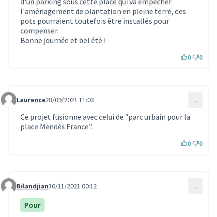
d'un parking sous cette place qui va empêcher
l'aménagement de plantation en pleine terre, des
pots pourraient toutefois être installés pour
compenser.
Bonne journée et bel été !
0
0
Laurence
28/09/2021 11:03
…
Commentaire 1137
Ce projet fusionne avec celui de "parc urbain pour la
place Mendès France".
0
0
Bilandjian
30/11/2021 00:12
…
Commentaire 1244
Pour