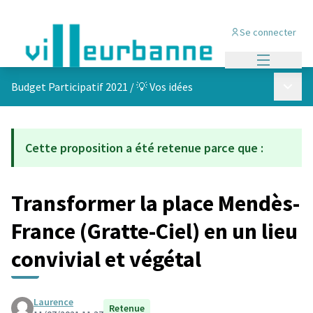
Se connecter
Menu princi
Menu p
Budget Participatif 2021
/
💡 Vos idées
Cette proposition a été retenue parce que :
Transformer la place Mendès-
France (Gratte-Ciel) en un lieu
convivial et végétal
Laurence
Retenue