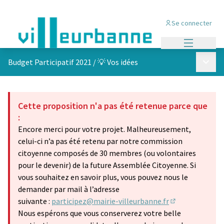
Se connecter
Menu princi
Menu p
Budget Participatif 2021
/
💡 Vos idées
Cette proposition n'a pas été retenue parce que
:
Encore merci pour votre projet. Malheureusement,
celui-ci n’a pas été retenu par notre commission
citoyenne composés de 30 membres (ou volontaires
pour le devenir) de la future Assemblée Citoyenne. Si
vous souhaitez en savoir plus, vous pouvez nous le
demander par mail à l’adresse
suivante :
participez@mairie-villeurbanne.fr
(S'ouvre dans u
Nous espérons que vous conserverez votre belle