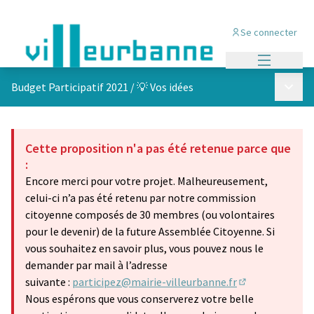
Se connecter
Menu princi
Menu p
Budget Participatif 2021
/
💡 Vos idées
Cette proposition n'a pas été retenue parce que
:
Encore merci pour votre projet. Malheureusement,
celui-ci n’a pas été retenu par notre commission
citoyenne composés de 30 membres (ou volontaires
pour le devenir) de la future Assemblée Citoyenne. Si
vous souhaitez en savoir plus, vous pouvez nous le
demander par mail à l’adresse
suivante :
participez@mairie-villeurbanne.fr
(S'ouvre dans u
Nous espérons que vous conserverez votre belle