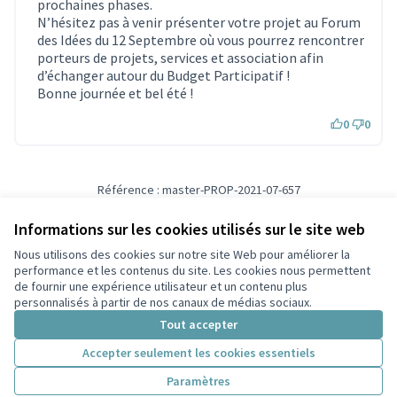
prochaines phases.
N’hésitez pas à venir présenter votre projet au Forum
des Idées du 12 Septembre où vous pourrez rencontrer
porteurs de projets, services et association afin
d’échanger autour du Budget Participatif !
Bonne journée et bel été !
0
0
Référence : master-PROP-2021-07-657
Vérifiez l'empreinte numérique
Informations sur les cookies utilisés sur le site web
Nous utilisons des cookies sur notre site Web pour améliorer la
Conditions d'utilisation
performance et les contenus du site. Les cookies nous permettent
Paramètres des cookies
de fournir une expérience utilisateur et un contenu plus
Participez Villeurbanne sur X
Participez Villeurbanne sur Facebook
Participez Villeurbanne sur Instagram
Participez Villeurbanne sur YouTube
personnalisés à partir de nos canaux de médias sociaux.
(Lien externe)
(Lien externe)
(Lien externe)
(Lien externe)
Tout accepter
Accepter seulement les cookies essentiels
Licence Cre
(Lien extern
Paramètres
(Lien externe)
Site réalisé grâce au
logiciel libre Decidim
.