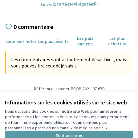
Partager
Signaler
Suivre
0 commentaire
Les plus
Les plus
Les mieux notés
Les plus récents
anciens
débattus
Les commentaires sont actuellement désactivés, mais
vous pouvez lire ceux déjà saisis.
Référence : master-PROP-2021-07-670
Vérifiez l'empreinte numérique
Informations sur les cookies utilisés sur le site web
Nous utilisons des cookies sur notre site Web pour améliorer la
Conditions d'utilisation
performance et les contenus du site. Les cookies nous permettent
Paramètres des cookies
de fournir une expérience utilisateur et un contenu plus
Participez Villeurbanne sur X
Participez Villeurbanne sur Facebook
Participez Villeurbanne sur Instagram
Participez Villeurbanne sur YouTube
personnalisés à partir de nos canaux de médias sociaux.
(Lien externe)
(Lien externe)
(Lien externe)
(Lien externe)
Tout accepter