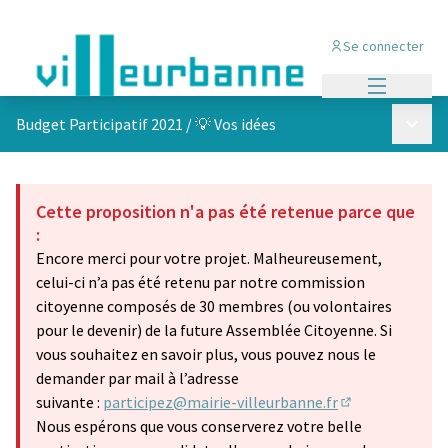
Se connecter
Menu princi
Menu p
Budget Participatif 2021
/
💡 Vos idées
Cette proposition n'a pas été retenue parce que
:
Encore merci pour votre projet. Malheureusement,
celui-ci n’a pas été retenu par notre commission
citoyenne composés de 30 membres (ou volontaires
pour le devenir) de la future Assemblée Citoyenne. Si
vous souhaitez en savoir plus, vous pouvez nous le
demander par mail à l’adresse
suivante :
participez@mairie-villeurbanne.fr
(S'ouvre dans u
Nous espérons que vous conserverez votre belle