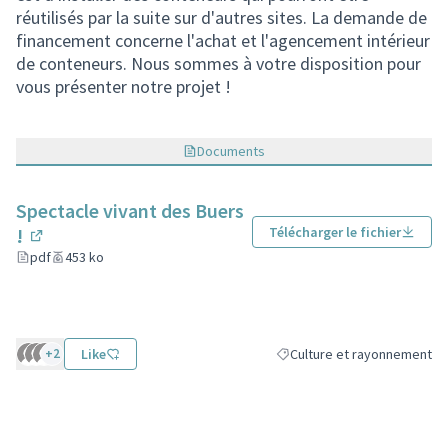
réutilisés par la suite sur d'autres sites. La demande de
financement concerne l'achat et l'agencement intérieur
de conteneurs. Nous sommes à votre disposition pour
vous présenter notre projet !
Documents
Spectacle vivant des Buers
!
Télécharger le fichier
(Lien externe)
pdf
453 ko
+2
Like
Culture et rayonnement
Filtrer les résultats de la c