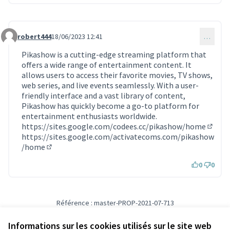
robert444
18/06/2023 12:41
…
Commentaire 2696
Pikashow is a cutting-edge streaming platform that
offers a wide range of entertainment content. It
allows users to access their favorite movies, TV shows,
web series, and live events seamlessly. With a user-
friendly interface and a vast library of content,
Pikashow has quickly become a go-to platform for
entertainment enthusiasts worldwide.
https://sites.google.com/codees.cc/pikashow/home
(Lien 
https://sites.google.com/activatecoms.com/pikashow
/home
(Lien externe)
0
0
Référence : master-PROP-2021-07-713
Vérifiez l'empreinte numérique
Informations sur les cookies utilisés sur le site web