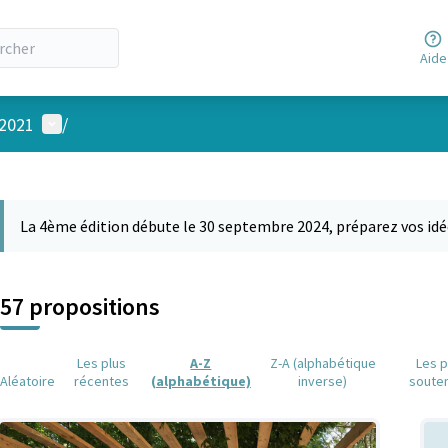
Aide
Menu utilisateur
 2021
/
 la carte
 suivant est une carte qui présente les éléments de cette page comm
La 4ème édition débute le 30 septembre 2024, préparez vos idé
57 propositions
Les plus
A-Z
Z-A (alphabétique
Les p
Aléatoire
récentes
(alphabétique)
inverse)
soute