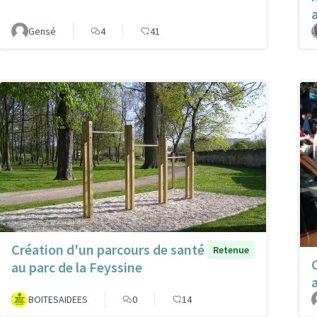
Gensé
4
41
Création d'un parcours de santé
Retenue
au parc de la Feyssine
a
BOITESAIDEES
0
14