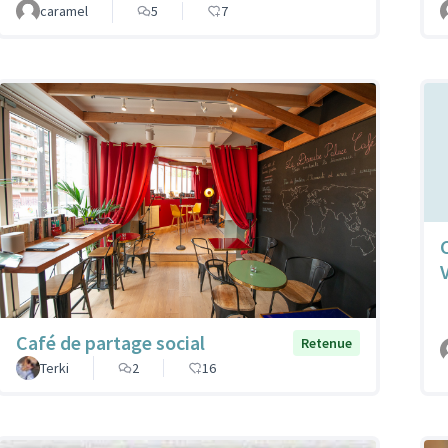
caramel
5
7
Café de partage social
Retenue
Terki
2
16