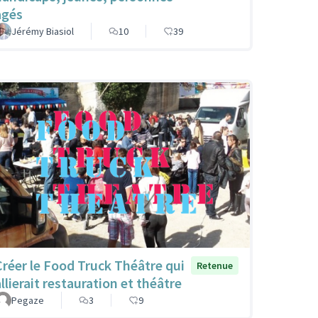
agés
Jérémy Biasiol
10
39
Créer le Food Truck Théâtre qui
Retenue
llierait restauration et théâtre
Pegaze
3
9