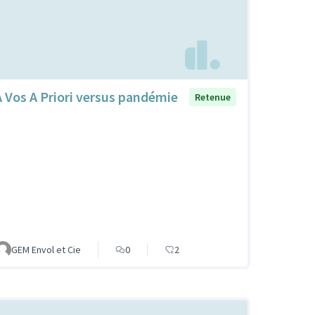
A Vos A Priori versus pandémie
Retenue
GEM Envol et Cie
0
2