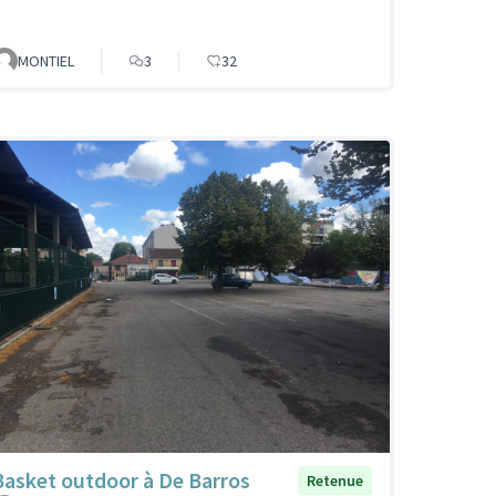
MONTIEL
3
32
Basket outdoor à De Barros
Retenue