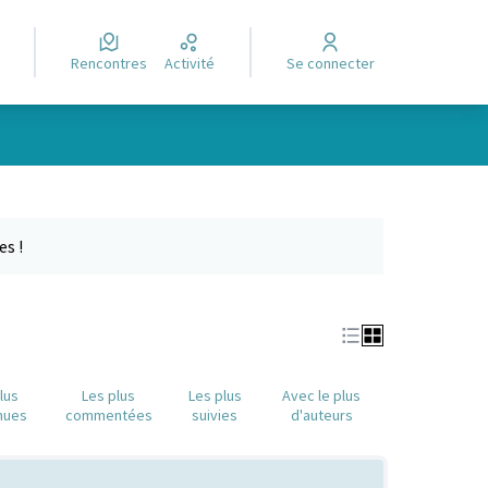
Rencontres
Activité
Se connecter
e des points de carte. L'élément peut être utilisé avec un lecteur
es !
lus
Les plus
Les plus
Avec le plus
nues
commentées
suivies
d'auteurs