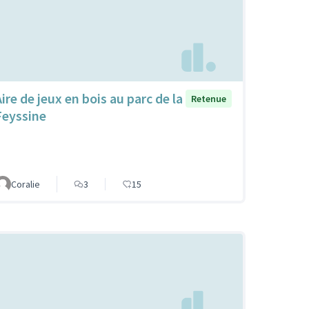
Aire de jeux en bois au parc de la
Retenue
Feyssine
Coralie
3
15