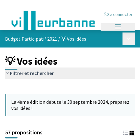
Se connecter
Menu princi
Menu p
Budget Participatif 2021
/
💡 Vos idées
💡 Vos idées
Filtrer et rechercher
Passer la carte
L'élément suivant est une carte qui présente les éléments de cet
La 4ème édition débute le 30 septembre 2024, préparez
vos idées !
57 propositions