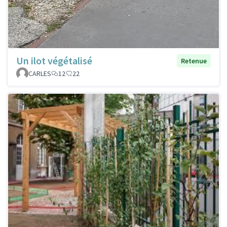
Un ilot végétalisé
Retenue
CARLES
12
22