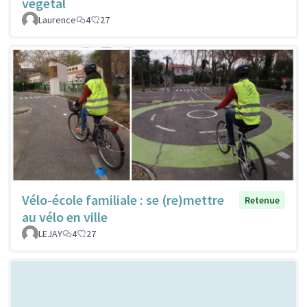
végétal
Laurence
4
27
Vélo-école familiale : se (re)mettre
Retenue
au vélo en ville
LEJAY
4
27