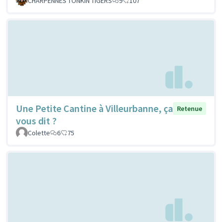
CHARPENNES TONKIN TIGERS
9
107
Une Petite Cantine à Villeurbanne, ça
Retenue
vous dit ?
Colette
6
75