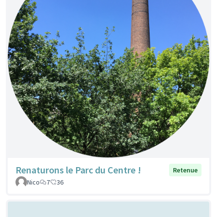
Renaturons le Parc du Centre !
Retenue
Nico
7
36