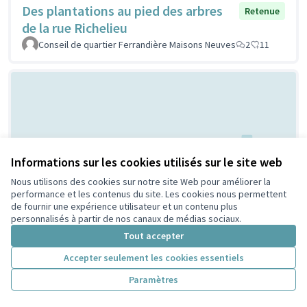
Des plantations au pied des arbres
Retenue
de la rue Richelieu
Conseil de quartier Ferrandière Maisons Neuves
2
11
Informations sur les cookies utilisés sur le site web
Nous utilisons des cookies sur notre site Web pour améliorer la
Terrain de Basket City - Quartier
performance et les contenus du site. Les cookies nous permettent
Retenue
de fournir une expérience utilisateur et un contenu plus
Charpennes Tonkin
personnalisés à partir de nos canaux de médias sociaux.
MONTIEL
2
10
Tout accepter
Accepter seulement les cookies essentiels
Paramètres