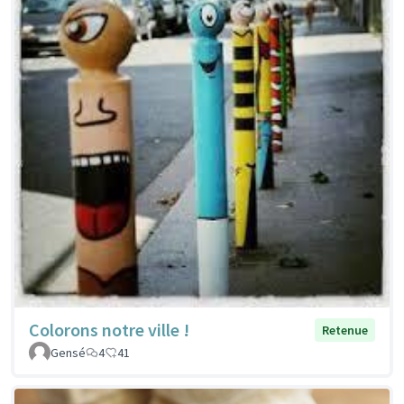
Colorons notre ville !
Retenue
Gensé
4
41