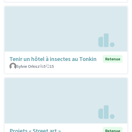
Tenir un hôtel à insectes au Tonkin
Retenue
Sylvie Orkisz
5
15
Projets « Street art »
Retenue