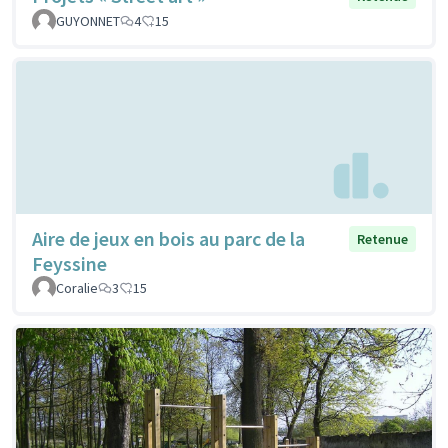
GUYONNET
4
15
Aire de jeux en bois au parc de la
Retenue
Feyssine
Coralie
3
15