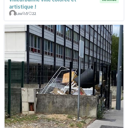
artistique !
Lou
5
22