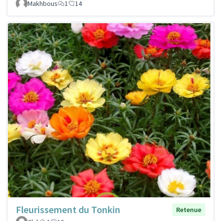
Makhbous
1
14
Fleurissement du Tonkin
Retenue