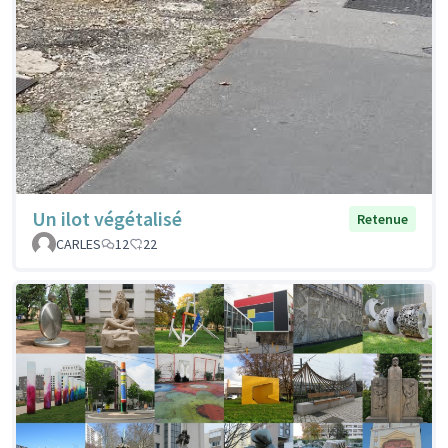
Un ilot végétalisé
Retenue
CARLES
12
22