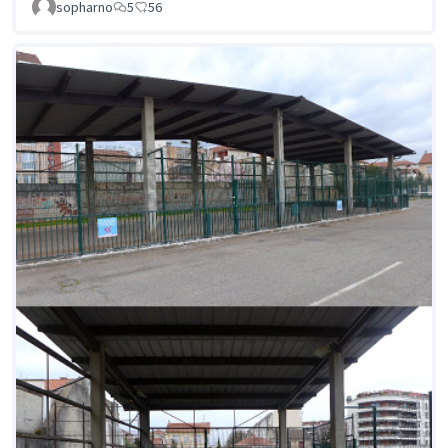
sopharno
5
56