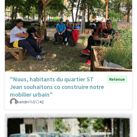
"Nous, habitants du quartier ST
Retenue
Jean souhaitons co construire notre
mobilier urbain"
kendri
5
42