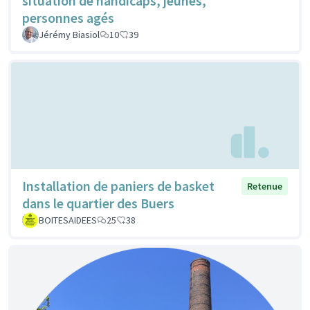
situation de handicaps, jeunes,
personnes agés
Jérémy Biasiol
10
39
Installation de paniers de basket
Retenue
dans le quartier des Buers
BOITESAIDEES
25
38