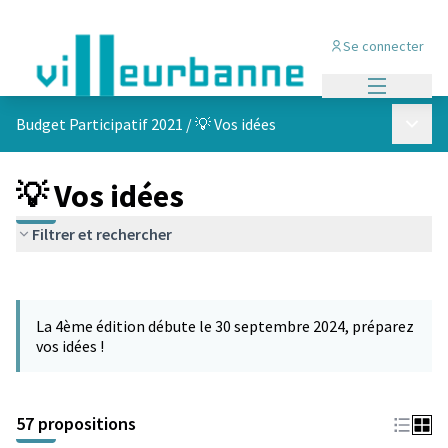
Se connecter
Menu princi
Menu p
Budget Participatif 2021
/
💡 Vos idées
💡 Vos idées
Filtrer et rechercher
Passer la carte
L'élément suivant est une carte qui présente les éléments de cet
La 4ème édition débute le 30 septembre 2024, préparez
vos idées !
57 propositions