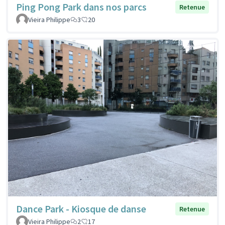
Ping Pong Park dans nos parcs
Retenue
Vieira Philippe
3
20
Dance Park - Kiosque de danse
Retenue
Vieira Philippe
2
17