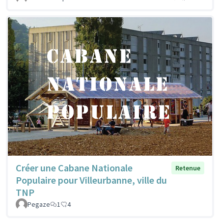
Créer une Cabane Nationale
Retenue
Populaire pour Villeurbanne, ville du
TNP
Pegaze
1
4