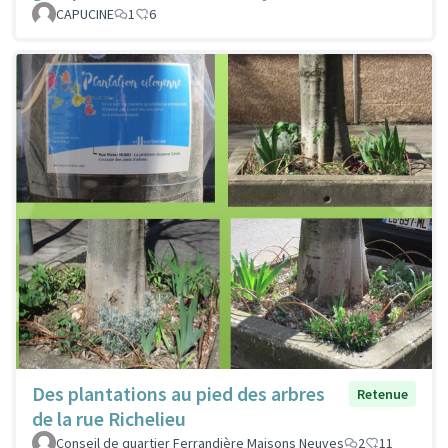
CAPUCINE
1
6
Des plantations au pied des arbres
Retenue
de la rue Richelieu
Conseil de quartier Ferrandière Maisons Neuves
2
11