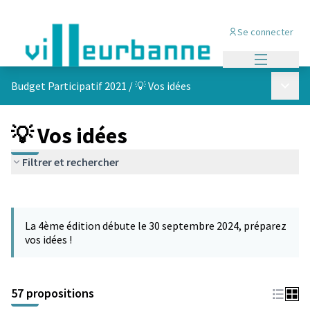
Se connecter
Menu princi
Menu p
Budget Participatif 2021
/
💡 Vos idées
💡 Vos idées
Filtrer et rechercher
Passer la carte
L'élément suivant est une carte qui présente les éléments de cet
La 4ème édition débute le 30 septembre 2024, préparez
vos idées !
57 propositions