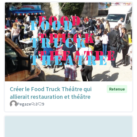
Créer le Food Truck Théâtre qui
Retenue
allierait restauration et théâtre
Pegaze
3
9