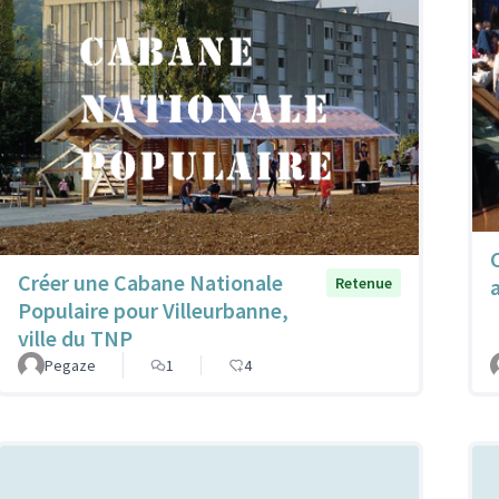
Créer une Cabane Nationale
a
Retenue
Populaire pour Villeurbanne,
ville du TNP
Pegaze
1
4