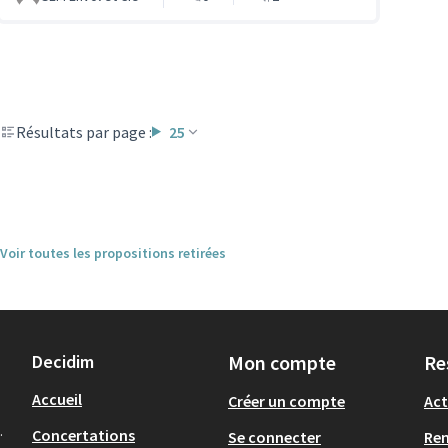
Résultats par page :
25
Voir toutes les propositions retirées
Decidim
Mon compte
Re
Accueil
Créer un compte
Act
.
Concertations
Se connecter
Re