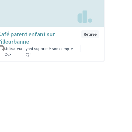
Café parent enfant sur
Retirée
Villeurbanne
Utilisateur ayant supprimé son compte
2
3