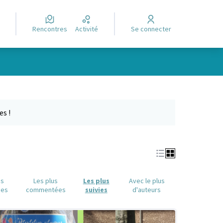
Rencontres
Activité
Se connecter
e des points de carte. L'élément peut être utilisé avec un lecteur
es !
us
Les plus
Les plus
Avec le plus
ues
commentées
suivies
d'auteurs