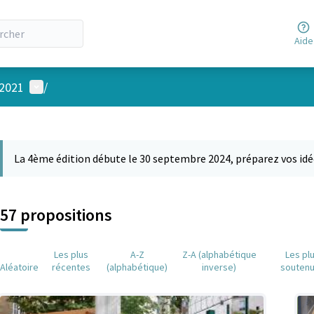
Aide
Menu utilisateur
 2021
/
 la carte
 suivant est une carte qui présente les éléments de cette page comm
La 4ème édition débute le 30 septembre 2024, préparez vos idé
57 propositions
Les plus
A-Z
Z-A (alphabétique
Les pl
Aléatoire
récentes
(alphabétique)
inverse)
souten