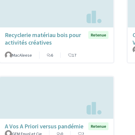
Recyclerie matériau bois pour
Retenue
activités créatives
MacAleese
6
17
A Vos A Priori versus pandémie
Retenue
GEM Envol et Cie
0
2