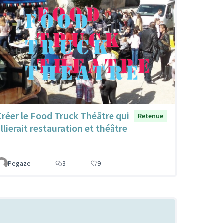
Créer le Food Truck Théâtre qui
Retenue
llierait restauration et théâtre
Pegaze
3
9