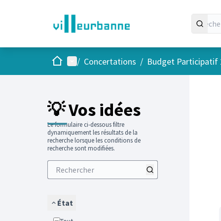
Accueil
Menu principal
/
Concertations
/
Budget Participatif
Passer
L'élément
💡 Vos idées
Le formulaire ci-dessous filtre
dynamiquement les résultats de la
recherche lorsque les conditions de
recherche sont modifiées.
État