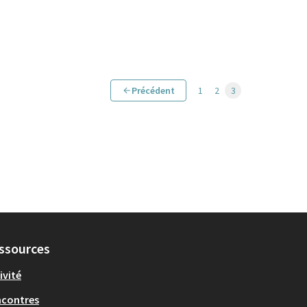
Précédent
1
2
3
ssources
ivité
ncontres