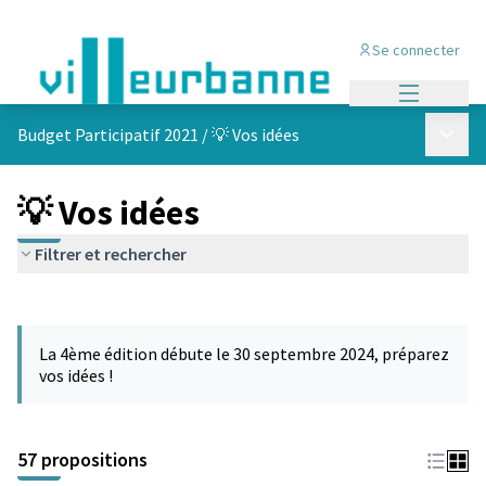
Se connecter
Menu princi
Menu p
Budget Participatif 2021
/
💡 Vos idées
💡 Vos idées
Filtrer et rechercher
Passer la carte
L'élément suivant est une carte qui présente les éléments de cet
La 4ème édition débute le 30 septembre 2024, préparez
vos idées !
57 propositions