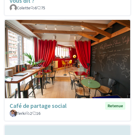
vous dit ?
Colette
6
75
Café de partage social
Retenue
Terki
2
16