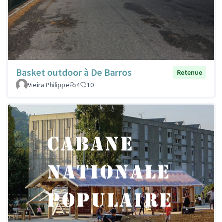
Basket outdoor à De Barros
Retenue
Vieira Philippe
4
10