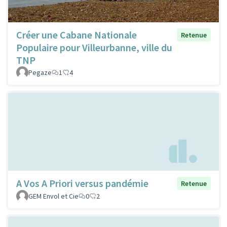
Créer une Cabane Nationale
Retenue
Populaire pour Villeurbanne, ville du
TNP
Pegaze
1
4
A Vos A Priori versus pandémie
Retenue
GEM Envol et Cie
0
2