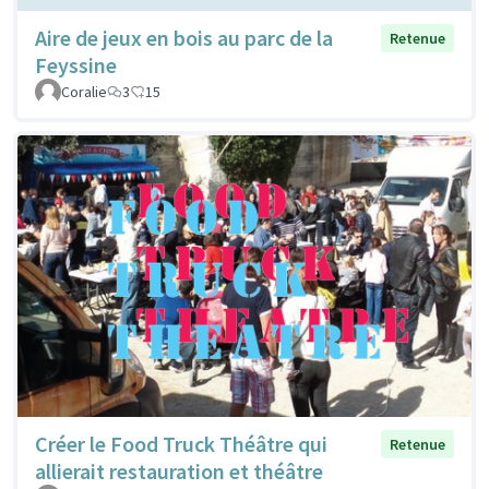
Aire de jeux en bois au parc de la
Retenue
Feyssine
Coralie
3
15
Créer le Food Truck Théâtre qui
Retenue
allierait restauration et théâtre