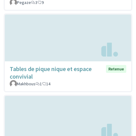
Pegaze
3
9
Tables de pique nique et espace
Retenue
convivial
Makhbous
1
14