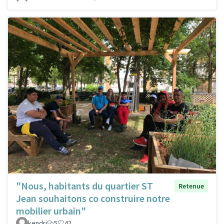
"Nous, habitants du quartier ST
Retenue
Jean souhaitons co construire notre
mobilier urbain"
kendri
5
42