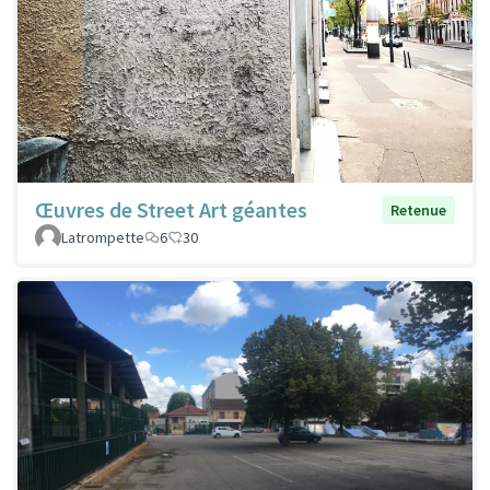
Œuvres de Street Art géantes
Retenue
Latrompette
6
30