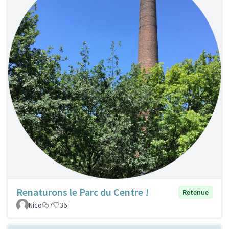
Renaturons le Parc du Centre !
Retenue
Nico
7
36