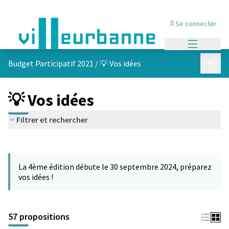
Se connecter
Menu princi
Menu p
Budget Participatif 2021
/
💡 Vos idées
💡 Vos idées
Filtrer et rechercher
Passer la carte
L'élément suivant est une carte qui présente les éléments de cet
La 4ème édition débute le 30 septembre 2024, préparez
vos idées !
57 propositions