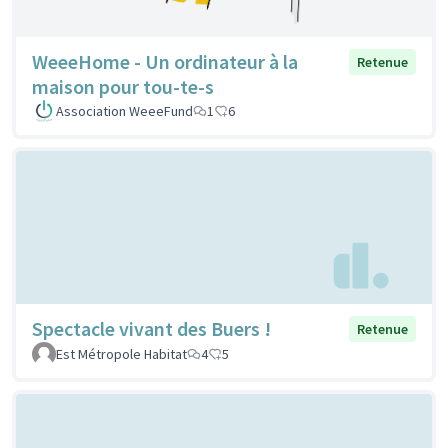
WeeeHome - Un ordinateur à la
Retenue
maison pour tou-te-s
Association WeeeFund
1
6
Spectacle vivant des Buers !
Retenue
Est Métropole Habitat
4
5