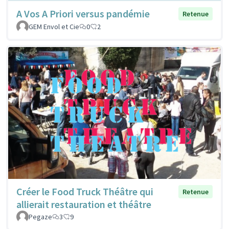
A Vos A Priori versus pandémie
Retenue
GEM Envol et Cie
0
2
Créer le Food Truck Théâtre qui
Retenue
allierait restauration et théâtre
Pegaze
3
9