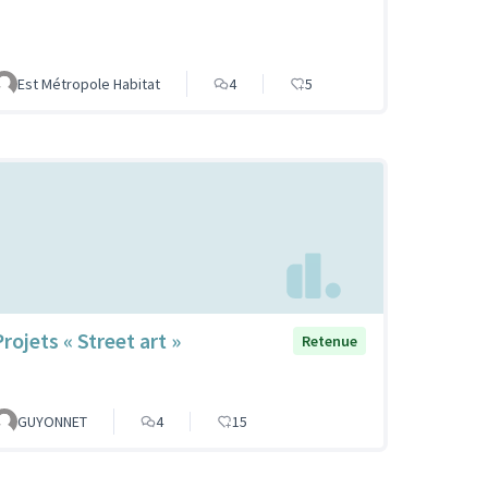
Est Métropole Habitat
4
5
rojets « Street art »
Retenue
GUYONNET
4
15