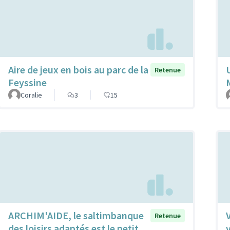
Aire de jeux en bois au parc de la
Retenue
Feyssine
Coralie
3
15
ARCHIM'AIDE, le saltimbanque
Retenue
des loisirs adaptés est le petit