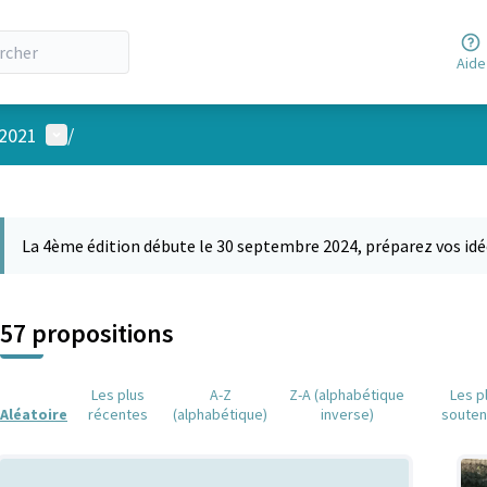
Aide
Menu utilisateur
 2021
/
 la carte
 suivant est une carte qui présente les éléments de cette page comm
La 4ème édition débute le 30 septembre 2024, préparez vos idé
57 propositions
Les plus
A-Z
Z-A (alphabétique
Les p
Aléatoire
récentes
(alphabétique)
inverse)
soute