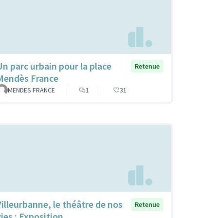
Un parc urbain pour la place
Retenue
Mendès France
MENDES FRANCE
1
31
Villeurbanne, le théâtre de nos
Retenue
vies : Exposition