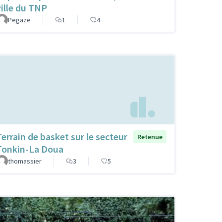
ville du TNP
Pegaze
1
4
Terrain de basket sur le secteur
Retenue
Tonkin-La Doua
thomassier
3
5