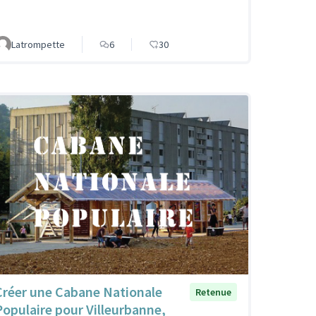
Latrompette
6
30
Créer une Cabane Nationale
Retenue
Populaire pour Villeurbanne,