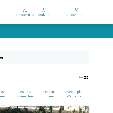
Rencontres
Activité
Se connecter
e des points de carte. L'élément peut être utilisé avec un lecteur
es !
lus
Les plus
Les plus
Avec le plus
nues
commentées
suivies
d'auteurs