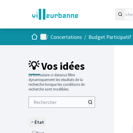
Accueil
Menu principal
/
Concertations
/
Budget Participatif
Passer
L'élément
💡 Vos idées
Le formulaire ci-dessous filtre
dynamiquement les résultats de la
recherche lorsque les conditions de
recherche sont modifiées.
État