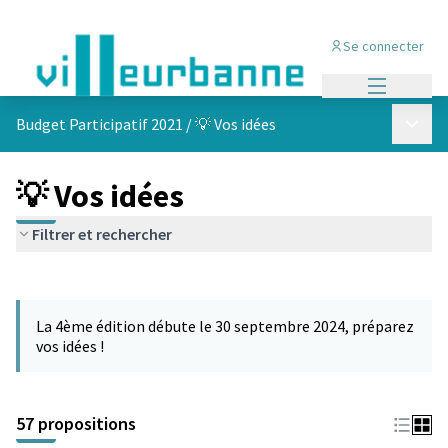
Se connecter
Menu princi
Menu p
Budget Participatif 2021
/
💡 Vos idées
💡 Vos idées
Filtrer et rechercher
Passer la carte
L'élément suivant est une carte qui présente les éléments de cet
La 4ème édition débute le 30 septembre 2024, préparez
vos idées !
57 propositions