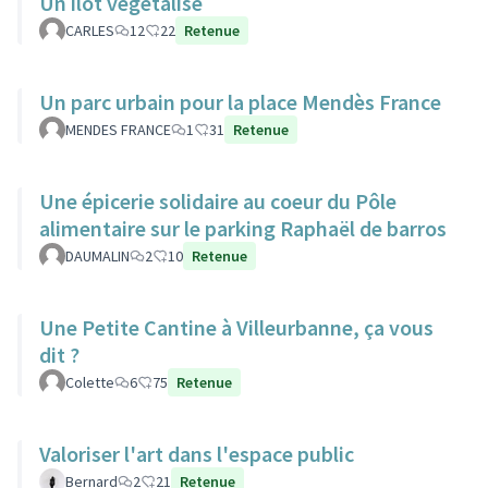
Un ilot végétalisé
CARLES
12
22
Retenue
Un parc urbain pour la place Mendès France
MENDES FRANCE
1
31
Retenue
Une épicerie solidaire au coeur du Pôle
alimentaire sur le parking Raphaël de barros
DAUMALIN
2
10
Retenue
Une Petite Cantine à Villeurbanne, ça vous
dit ?
Colette
6
75
Retenue
Valoriser l'art dans l'espace public
Bernard
2
21
Retenue