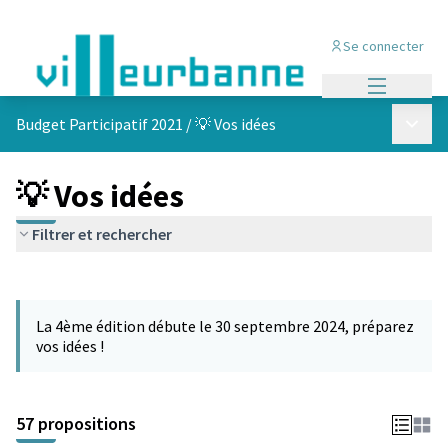
Se connecter
Menu princi
Menu p
Budget Participatif 2021
/
💡 Vos idées
💡 Vos idées
Filtrer et rechercher
Passer la carte
L'élément suivant est une carte qui présente les éléments de cet
La 4ème édition débute le 30 septembre 2024, préparez
vos idées !
57 propositions