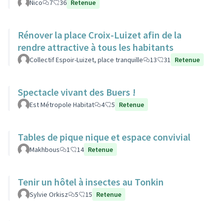
Nico
7
36
Retenue
Rénover la place Croix-Luizet afin de la
rendre attractive à tous les habitants
Collectif Espoir-Luizet, place tranquille
13
31
Retenue
Spectacle vivant des Buers !
Est Métropole Habitat
4
5
Retenue
Tables de pique nique et espace convivial
Makhbous
1
14
Retenue
Tenir un hôtel à insectes au Tonkin
Sylvie Orkisz
5
15
Retenue