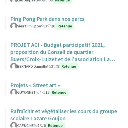
Latrompette
6
30
Retenue
Ping Pong Park dans nos parcs
Vieira Philippe
3
20
Retenue
PROJET ACI - Budget participatif 2021,
proposition du Conseil de quartier
Buers/Croix-Luizet et de l'association La
Ville Edifiante
BERNARD Danielle
3
9
Retenue
Projets « Street art »
GUYONNET
4
15
Retenue
Rafraîchir et végétaliser les cours du groupe
scolaire Lazare Goujon
CAPUCINE
1
6
Retenue