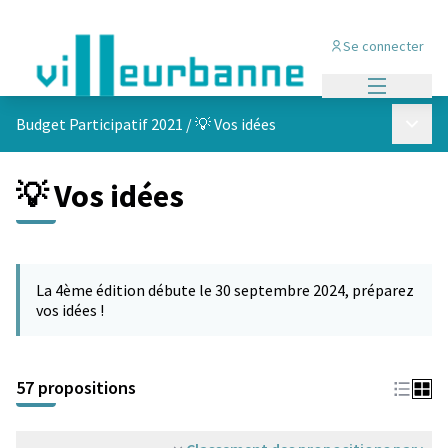
Se connecter
Menu princi
Menu p
Budget Participatif 2021
/
💡 Vos idées
💡 Vos idées
Passer la carte
L'élément suivant est une carte qui présente les éléments de cet
La 4ème édition débute le 30 septembre 2024, préparez
vos idées !
57 propositions