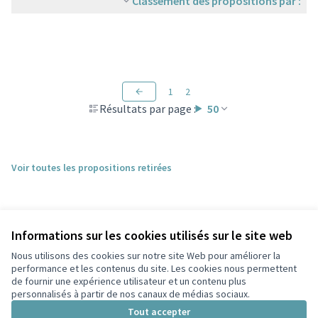
Classement des propositions par :
1
2
Résultats par page :
50
Voir toutes les propositions retirées
Informations sur les cookies utilisés sur le site web
Nous utilisons des cookies sur notre site Web pour améliorer la
performance et les contenus du site. Les cookies nous permettent
de fournir une expérience utilisateur et un contenu plus
personnalisés à partir de nos canaux de médias sociaux.
Conditions d'utilisation
Paramètres des cookies
Tout accepter