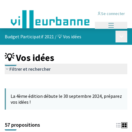
Se connecter
Menu princi
Menu p
Budget Participatif 2021
/
💡 Vos idées
💡 Vos idées
Filtrer et rechercher
Passer la carte
L'élément suivant est une carte qui présente les éléments de cet
La 4ème édition débute le 30 septembre 2024, préparez
vos idées !
57 propositions