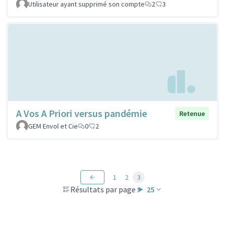
Utilisateur ayant supprimé son compte
2
3
A Vos A Priori versus pandémie
Retenue
GEM Envol et Cie
0
2
1
2
3
Résultats par page :
25