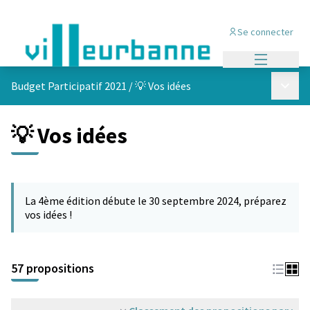
Se connecter
Menu princi
Menu p
Budget Participatif 2021
/
💡 Vos idées
💡 Vos idées
Passer la carte
L'élément suivant est une carte qui présente les éléments de cet
La 4ème édition débute le 30 septembre 2024, préparez
vos idées !
57 propositions