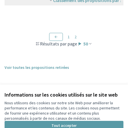
Classement des propositions par :
1
2
Résultats par page :
50
Voir toutes les propositions retirées
Informations sur les cookies utilisés sur le site web
Nous utilisons des cookies sur notre site Web pour améliorer la
performance et les contenus du site. Les cookies nous permettent
de fournir une expérience utilisateur et un contenu plus
personnalisés à partir de nos canaux de médias sociaux.
Conditions d'utilisation
Paramètres des cookies
Tout accepter