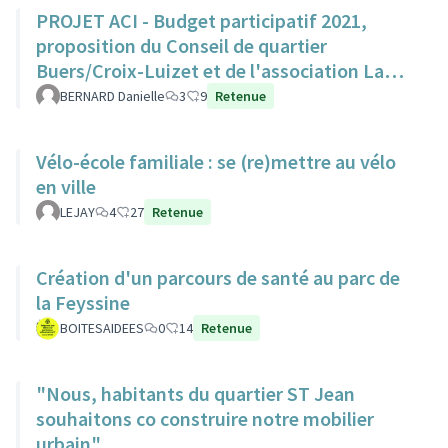
PROJET ACI - Budget participatif 2021,
proposition du Conseil de quartier
Buers/Croix-Luizet et de l'association La
Ville Edifiante
BERNARD Danielle
3
9
Retenue
Vélo-école familiale : se (re)mettre au vélo
en ville
LEJAY
4
27
Retenue
Création d'un parcours de santé au parc de
la Feyssine
BOITESAIDEES
0
14
Retenue
"Nous, habitants du quartier ST Jean
souhaitons co construire notre mobilier
urbain"