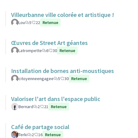
Villeurbanne ville colorée et artistique !
Lou
5
22
Retenue
Œuvres de Street Art géantes
Latrompette
6
30
Retenue
Installation de bornes anti-moustiques
citoyenneengagee
5
30
Retenue
Valoriser l'art dans l'espace public
Bernard
2
21
Retenue
Café de partage social
Terki
2
16
Retenue