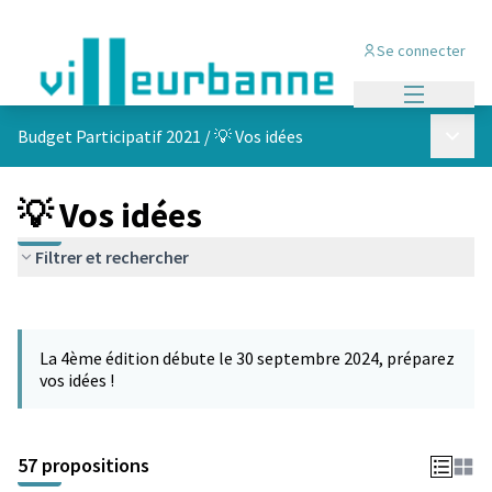
Se connecter
Menu princi
Menu p
Budget Participatif 2021
/
💡 Vos idées
💡 Vos idées
Filtrer et rechercher
Passer la carte
L'élément suivant est une carte qui présente les éléments de cet
La 4ème édition débute le 30 septembre 2024, préparez
vos idées !
57 propositions