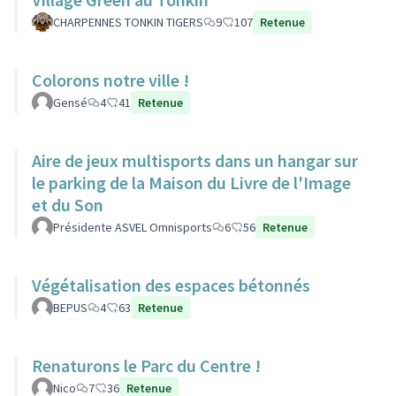
CHARPENNES TONKIN TIGERS
9
107
Retenue
Colorons notre ville !
Gensé
4
41
Retenue
Aire de jeux multisports dans un hangar sur
le parking de la Maison du Livre de l'Image
et du Son
Présidente ASVEL Omnisports
6
56
Retenue
Végétalisation des espaces bétonnés
BEPUS
4
63
Retenue
Renaturons le Parc du Centre !
Nico
7
36
Retenue