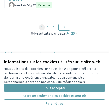
kendri
5
42
Retenue
1
2
3
Résultats par page :
25
Voir toutes les propositions retirées
Informations sur les cookies utilisés sur le site web
Nous utilisons des cookies sur notre site Web pour améliorer la
Conditions d'utilisation
performance et les contenus du site. Les cookies nous permettent
Paramètres des cookies
de fournir une expérience utilisateur et un contenu plus
Participez Villeurbanne sur X
Participez Villeurbanne sur Facebook
Participez Villeurbanne sur Instagram
Participez Villeurbanne sur YouTube
personnalisés à partir de nos canaux de médias sociaux.
(Lien externe)
(Lien externe)
(Lien externe)
(Lien externe)
Tout accepter
Accepter seulement les cookies essentiels
Licence Cre
(Lien extern
Paramètres
(Lien externe)
Site réalisé grâce au
logiciel libre Decidim
.
(Lien externe)