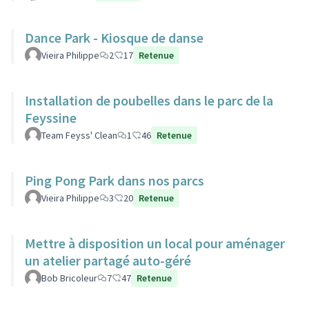
Dance Park - Kiosque de danse
Vieira Philippe
2
17
Retenue
Installation de poubelles dans le parc de la
Feyssine
Team Feyss' Clean
1
46
Retenue
Ping Pong Park dans nos parcs
Vieira Philippe
3
20
Retenue
Mettre à disposition un local pour aménager
un atelier partagé auto-géré
Bob Bricoleur
7
47
Retenue