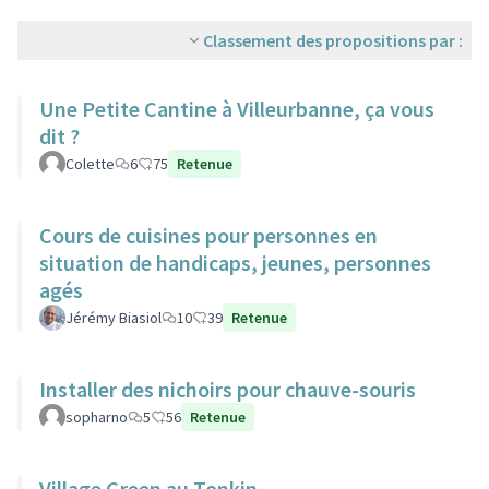
Classement des propositions par :
Une Petite Cantine à Villeurbanne, ça vous
dit ?
Colette
6
75
Retenue
Cours de cuisines pour personnes en
situation de handicaps, jeunes, personnes
agés
Jérémy Biasiol
10
39
Retenue
Installer des nichoirs pour chauve-souris
sopharno
5
56
Retenue
Village Green au Tonkin