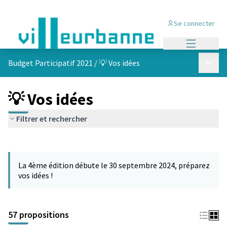
Se connecter
Menu princi
Menu p
Budget Participatif 2021
/
💡 Vos idées
💡 Vos idées
Filtrer et rechercher
Passer la carte
L'élément suivant est une carte qui présente les éléments de cet
La 4ème édition débute le 30 septembre 2024, préparez
vos idées !
57 propositions