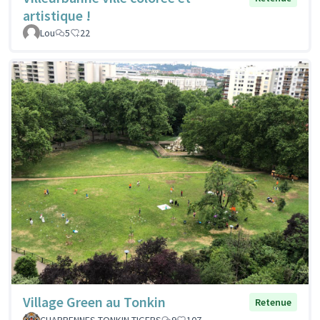
artistique !
Lou
5
22
Village Green au Tonkin
Retenue
CHARPENNES TONKIN TIGERS
9
107