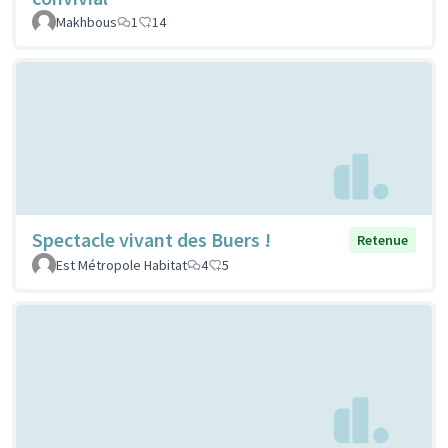
Makhbous
1
14
Spectacle vivant des Buers !
Retenue
Est Métropole Habitat
4
5