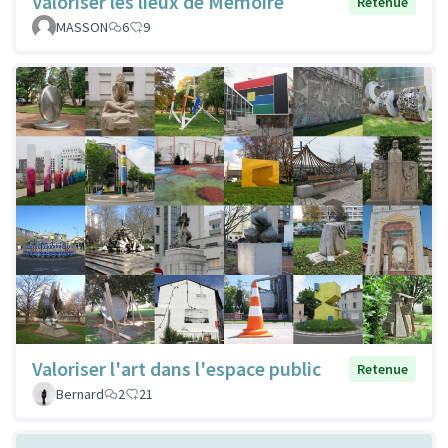
Valoriser les lieux de Mémoire
Retenue
MASSON
6
9
Valoriser l'art dans l'espace public
Retenue
Bernard
2
21