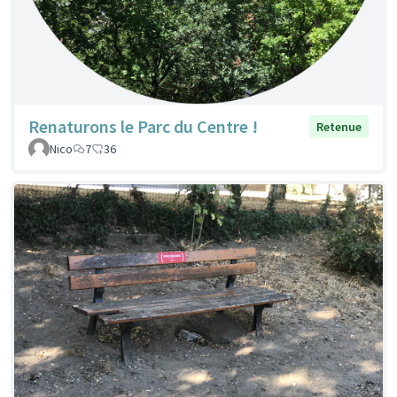
Renaturons le Parc du Centre !
Retenue
Nico
7
36