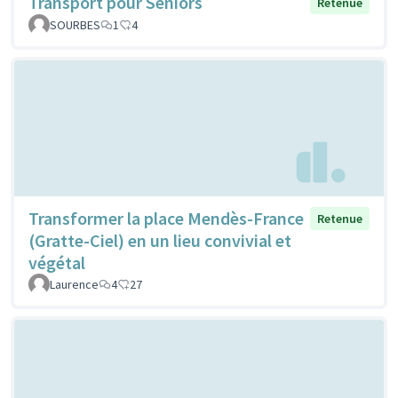
Transport pour Séniors
Retenue
SOURBES
1
4
Transformer la place Mendès-France
Retenue
(Gratte-Ciel) en un lieu convivial et
végétal
Laurence
4
27