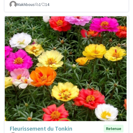
Makhbous
1
14
Fleurissement du Tonkin
Retenue