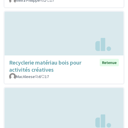
Vieira Philippe
2
17
Recyclerie matériau bois pour
Retenue
activités créatives
MacAleese
6
17