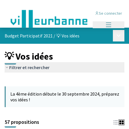
Se connecter
Menu princi
Menu p
Budget Participatif 2021
/
💡 Vos idées
💡 Vos idées
Filtrer et rechercher
Passer la carte
L'élément suivant est une carte qui présente les éléments de cet
La 4ème édition débute le 30 septembre 2024, préparez
vos idées !
57 propositions