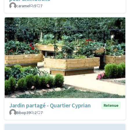
caramel
5
7
Jardin partagé - Quartier Cyprian
Retenue
Bibop39
2
7