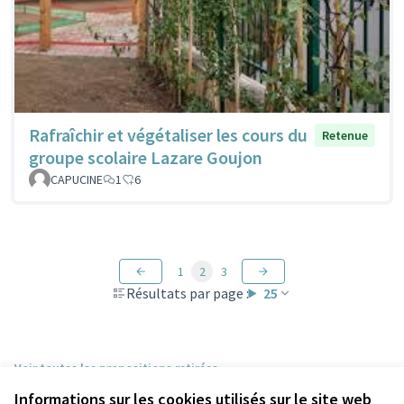
Rafraîchir et végétaliser les cours du
Retenue
groupe scolaire Lazare Goujon
CAPUCINE
1
6
1
2
3
Résultats par page :
25
Voir toutes les propositions retirées
Informations sur les cookies utilisés sur le site web