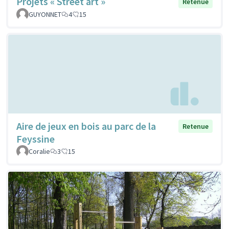
Projets « Street art »
Retenue
GUYONNET
4
15
Aire de jeux en bois au parc de la
Retenue
Feyssine
Coralie
3
15