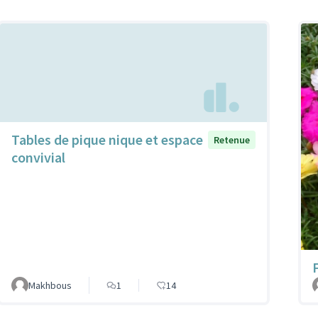
Tables de pique nique et espace
Retenue
convivial
Makhbous
1
14