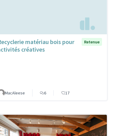
Recyclerie matériau bois pour
Retenue
activités créatives
MacAleese
6
17