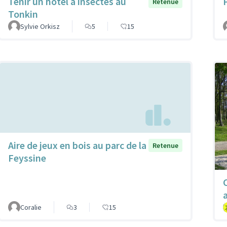
Tenir un hôtel à insectes au
P
Retenue
Tonkin
Sylvie Orkisz
5
15
Aire de jeux en bois au parc de la
Retenue
Feyssine
Coralie
3
15