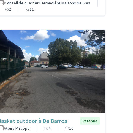
Conseil de quartier Ferrandière Maisons Neuves
2
11
Basket outdoor à De Barros
Retenue
Vieira Philippe
4
10