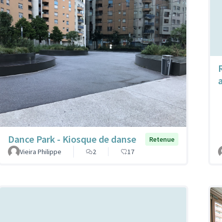
Dance Park - Kiosque de danse
Retenue
Vieira Philippe
2
17