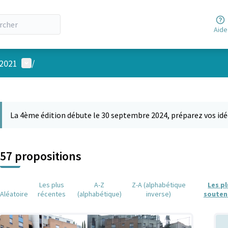
Aide
Menu utilisateur
 2021
/
 la carte
 suivant est une carte qui présente les éléments de cette page comm
La 4ème édition débute le 30 septembre 2024, préparez vos idé
57 propositions
Les plus
A-Z
Z-A (alphabétique
Les p
Aléatoire
récentes
(alphabétique)
inverse)
souten