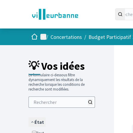
Accueil
Menu principal
/
Concertations
/
Budget Participatif
Passer
L'élément
💡 Vos idées
Le formulaire ci-dessous filtre
dynamiquement les résultats de la
recherche lorsque les conditions de
recherche sont modifiées.
État