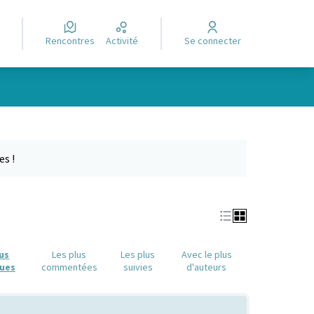
Rencontres
Activité
Se connecter
e des points de carte. L'élément peut être utilisé avec un lecteur
es !
lus
Les plus
Les plus
Avec le plus
ues
commentées
suivies
d'auteurs