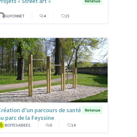
rojets « Street art »
Retenue
GUYONNET
4
15
Création d'un parcours de santé
Retenue
au parc de la Feyssine
BOITESAIDEES
0
14