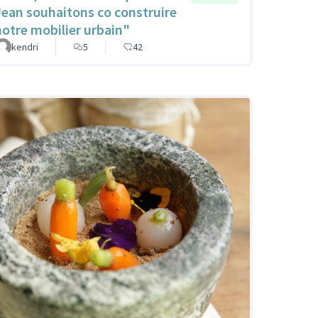
Jean souhaitons co construire
notre mobilier urbain"
kendri
5
42