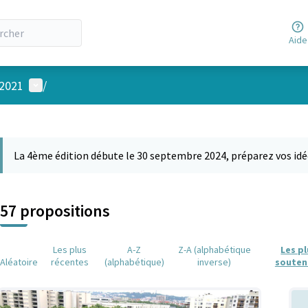
Aide
Menu utilisateur
 2021
/
 la carte
 suivant est une carte qui présente les éléments de cette page comm
La 4ème édition débute le 30 septembre 2024, préparez vos idé
57 propositions
Les plus
A-Z
Z-A (alphabétique
Les p
Aléatoire
récentes
(alphabétique)
inverse)
souten