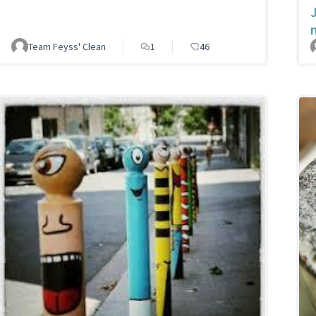
Team Feyss' Clean
1
46