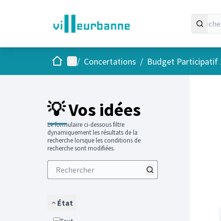
Accueil
Menu principal
/
Concertations
/
Budget Participatif
Passer
L'élément
💡 Vos idées
Le formulaire ci-dessous filtre
dynamiquement les résultats de la
recherche lorsque les conditions de
recherche sont modifiées.
État