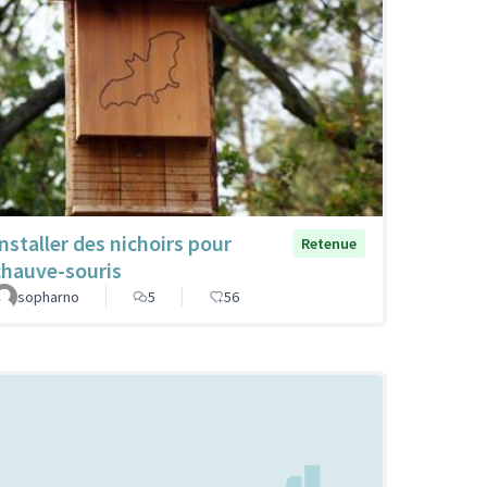
Installer des nichoirs pour
Retenue
chauve-souris
sopharno
5
56