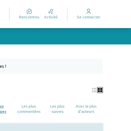
Rencontres
Activité
Se connecter
e des points de carte. L'élément peut être utilisé avec un lecteur
es !
lus
Les plus
Les plus
Avec le plus
ues
commentées
suivies
d'auteurs