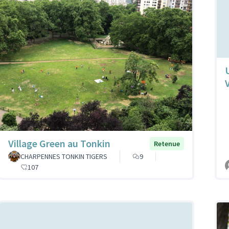
Village Green au Tonkin
Retenue
CHARPENNES TONKIN TIGERS
9
107