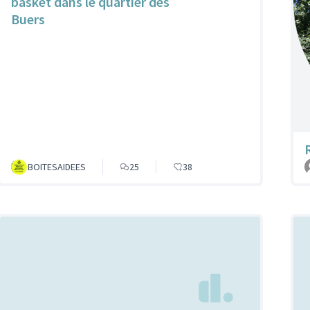
basket dans le quartier des
Buers
BOITESAIDEES
25
38