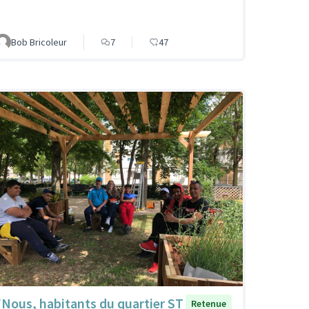
Bob Bricoleur
7
47
"Nous, habitants du quartier ST
Retenue