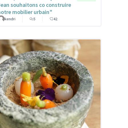
Jean souhaitons co construire
notre mobilier urbain"
kendri
5
42