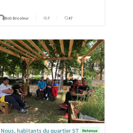
Bob Bricoleur
7
47
"Nous, habitants du quartier ST
Retenue