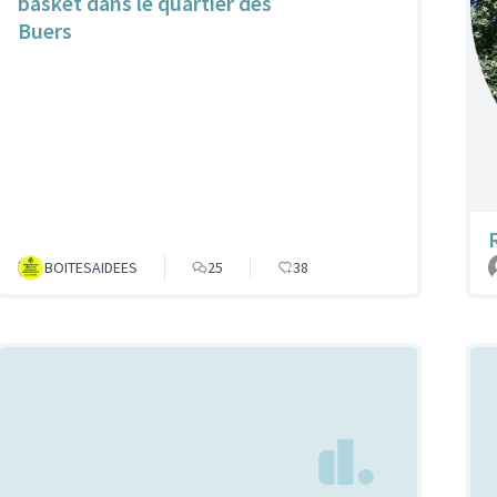
basket dans le quartier des
Buers
BOITESAIDEES
25
38