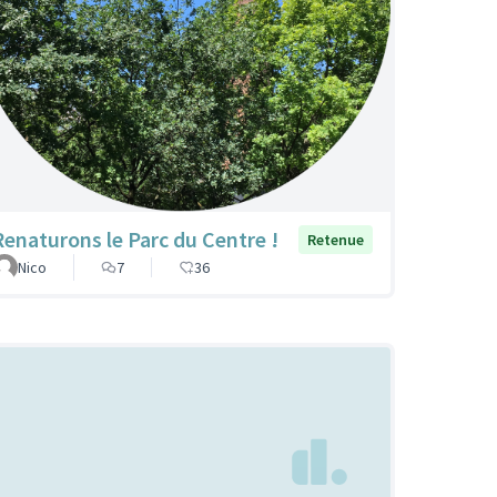
Renaturons le Parc du Centre !
Retenue
Nico
7
36