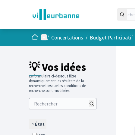
Accueil
Menu principal
/
Concertations
/
Budget Participatif
Passer
L'élément
💡 Vos idées
Le formulaire ci-dessous filtre
dynamiquement les résultats de la
recherche lorsque les conditions de
recherche sont modifiées.
État