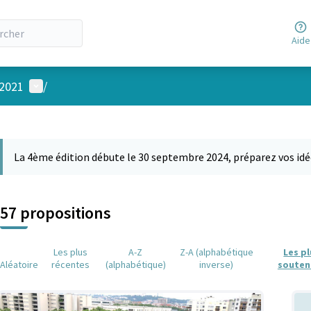
Aide
Menu utilisateur
 2021
/
 la carte
 suivant est une carte qui présente les éléments de cette page comm
La 4ème édition débute le 30 septembre 2024, préparez vos idé
57 propositions
Les plus
A-Z
Z-A (alphabétique
Les p
Aléatoire
récentes
(alphabétique)
inverse)
souten