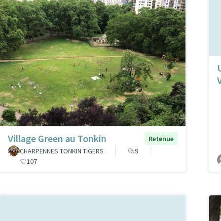
Village Green au Tonkin
Retenue
CHARPENNES TONKIN TIGERS
9
107