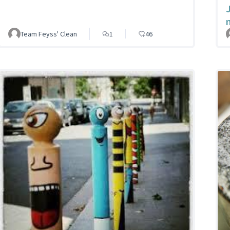
Team Feyss' Clean
1
46