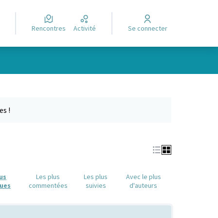
Rencontres
Activité
Se connecter
e des points de carte. L'élément peut être utilisé avec un lecteur
es !
lus
Les plus
Les plus
Avec le plus
ues
commentées
suivies
d'auteurs