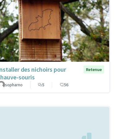
Installer des nichoirs pour
Retenue
chauve-souris
sopharno
5
56