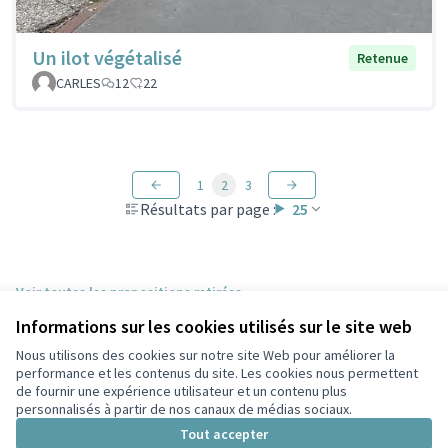
Un ilot végétalisé
Retenue
CARLES
12
22
1
2
3
Résultats par page :
25
Voir toutes les propositions retirées
Informations sur les cookies utilisés sur le site web
Nous utilisons des cookies sur notre site Web pour améliorer la
Conditions d'utilisation
performance et les contenus du site. Les cookies nous permettent
Paramètres des cookies
de fournir une expérience utilisateur et un contenu plus
Participez Villeurbanne sur X
Participez Villeurbanne sur Facebook
Participez Villeurbanne sur Instagram
Participez Villeurbanne sur YouTube
personnalisés à partir de nos canaux de médias sociaux.
(Lien externe)
(Lien externe)
(Lien externe)
(Lien externe)
Tout accepter