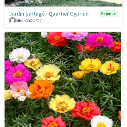
Jardin partagé - Quartier Cyprian
Retenue
Bibop39
2
7