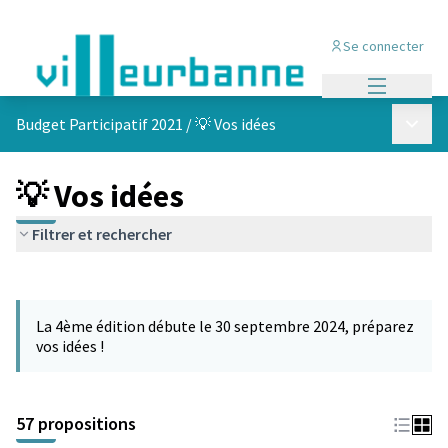
Se connecter
Menu princi
Menu p
Budget Participatif 2021
/
💡 Vos idées
💡 Vos idées
Filtrer et rechercher
Passer la carte
L'élément suivant est une carte qui présente les éléments de cet
La 4ème édition débute le 30 septembre 2024, préparez
vos idées !
57 propositions