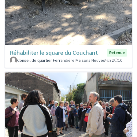
Réhabiliter le square du Couchant
Retenue
Conseil de quartier Ferrandière Maisons Neuves
32
10