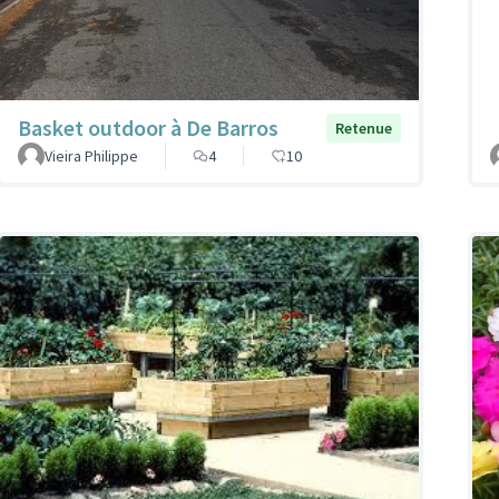
Basket outdoor à De Barros
Retenue
Vieira Philippe
4
10