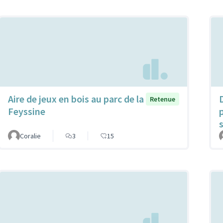
Aire de jeux en bois au parc de la
Retenue
Feyssine
s
Coralie
3
15