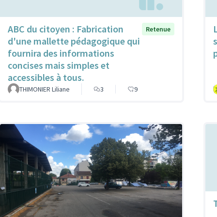
ABC du citoyen : Fabrication
Retenue
d'une mallette pédagogique qui
fournira des informations
concises mais simples et
accessibles à tous.
THIMONIER Liliane
3
9