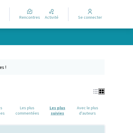
Rencontres
Activité
Se connecter
e des points de carte. L'élément peut être utilisé avec un lecteur
es !
us
Les plus
Les plus
Avec le plus
ues
commentées
suivies
d'auteurs