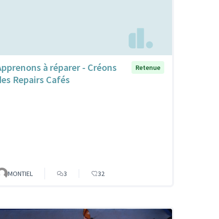
Apprenons à réparer - Créons
Retenue
des Repairs Cafés
MONTIEL
3
32