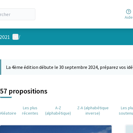
Aide
Menu utilisateur
 2021
/
 la carte
 suivant est une carte qui présente les éléments de cette page comm
La 4ème édition débute le 30 septembre 2024, préparez vos idé
57 propositions
Les plus
A-Z
Z-A (alphabétique
Les pl
Aléatoire
récentes
(alphabétique)
inverse)
souten