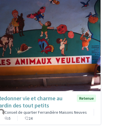
Redonner vie et charme au
Retenue
jardin des tout petits
Conseil de quartier Ferrandière Maisons Neuves
5
24