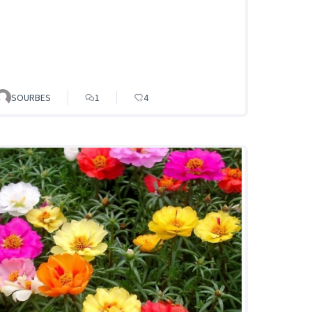
SOURBES
1
4