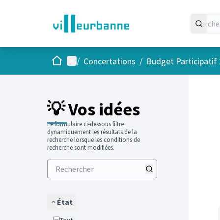
Accueil
Menu principal
/
Concertations
/
Budget Participatif
Passer
L'élément
💡 Vos idées
Le formulaire ci-dessous filtre
dynamiquement les résultats de la
recherche lorsque les conditions de
recherche sont modifiées.
État