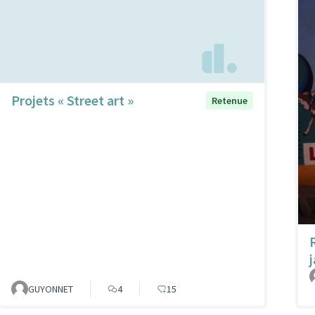
Projets « Street art »
Retenue
GUYONNET
4
15