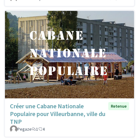
Créer une Cabane Nationale
Retenue
Populaire pour Villeurbanne, ville du
TNP
Pegaze
1
4