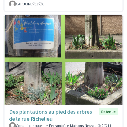
CAPUCINE
1
6
Des plantations au pied des arbres
Retenue
de la rue Richelieu
Conseil de quartier Ferrandière Maisons Neuves
2
11