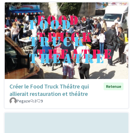
Créer le Food Truck Théâtre qui
Retenue
allierait restauration et théâtre
Pegaze
3
9