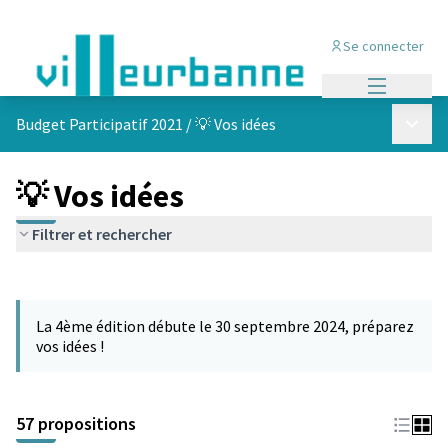
Se connecter
Menu princi
Menu p
Budget Participatif 2021
/
💡 Vos idées
💡 Vos idées
Filtrer et rechercher
Passer la carte
L'élément suivant est une carte qui présente les éléments de cet
La 4ème édition débute le 30 septembre 2024, préparez
vos idées !
57 propositions