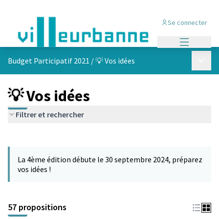
Se connecter
Menu princi
Menu p
Budget Participatif 2021
/
💡 Vos idées
💡 Vos idées
Filtrer et rechercher
Passer la carte
L'élément suivant est une carte qui présente les éléments de cet
La 4ème édition débute le 30 septembre 2024, préparez
vos idées !
57 propositions