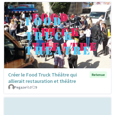
Créer le Food Truck Théâtre qui
Retenue
allierait restauration et théâtre
Pegaze
3
9