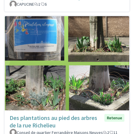
CAPUCINE
1
6
Des plantations au pied des arbres
Retenue
de la rue Richelieu
Conseil de quartier Ferrandière Maisons Neuves
2
11