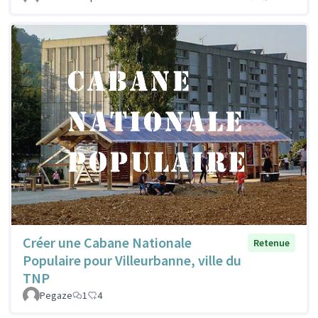
Créer une Cabane Nationale
Retenue
Populaire pour Villeurbanne, ville du
TNP
Pegaze
1
4