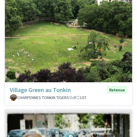
Village Green au Tonkin
Retenue
CHARPENNES TONKIN TIGERS
9
107