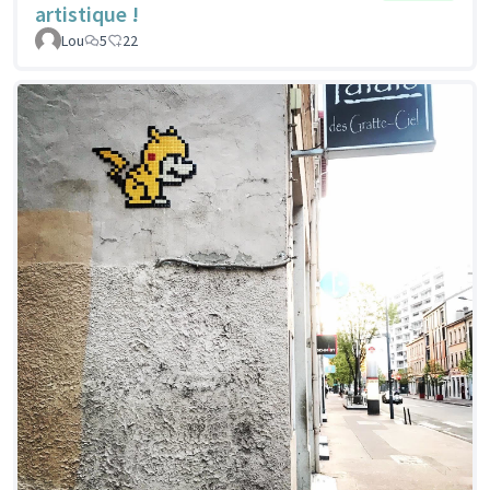
artistique !
Lou
5
22