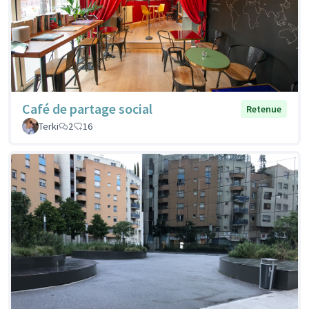
Café de partage social
Retenue
Terki
2
16