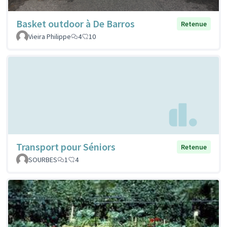
Basket outdoor à De Barros
Retenue
Vieira Philippe
4
10
Transport pour Séniors
Retenue
SOURBES
1
4