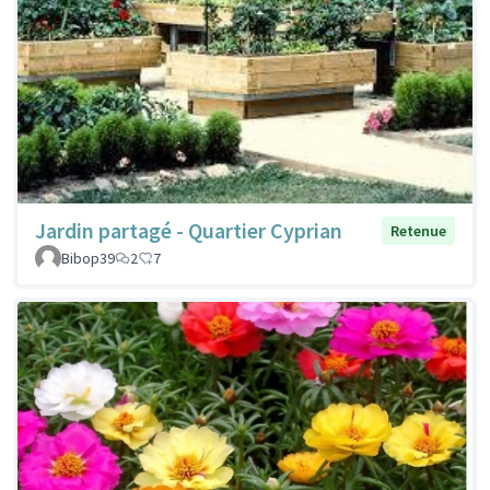
Jardin partagé - Quartier Cyprian
Retenue
Bibop39
2
7