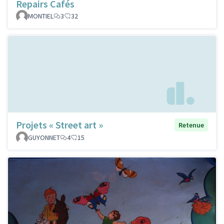
Repairs Cafés
MONTIEL
3
32
Projets « Street art »
Retenue
GUYONNET
4
15