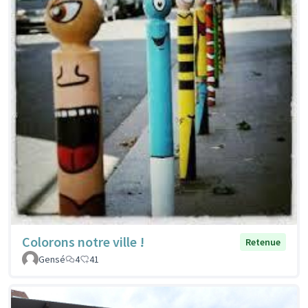
Colorons notre ville !
Retenue
Gensé
4
41