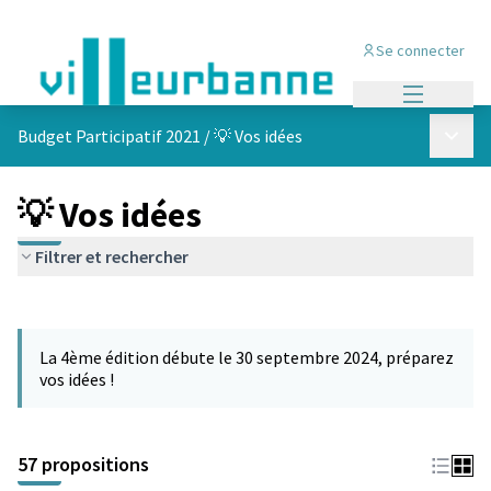
Se connecter
Menu princi
Menu p
Budget Participatif 2021
/
💡 Vos idées
💡 Vos idées
Filtrer et rechercher
Passer la carte
L'élément suivant est une carte qui présente les éléments de cet
La 4ème édition débute le 30 septembre 2024, préparez
vos idées !
57 propositions