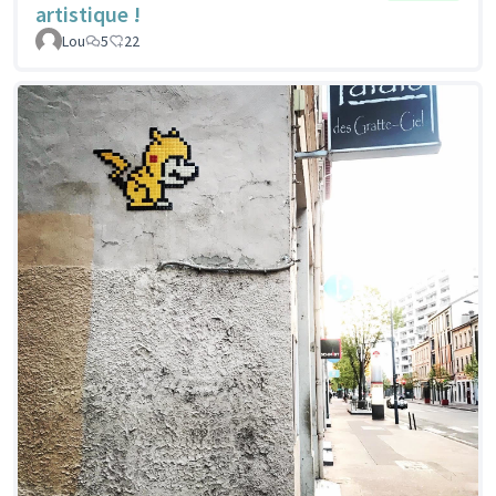
artistique !
Lou
5
22