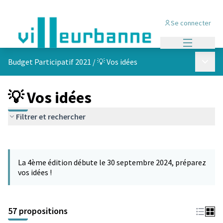
Se connecter
Menu princi
Menu p
Budget Participatif 2021
/
💡 Vos idées
💡 Vos idées
Filtrer et rechercher
Passer la carte
L'élément suivant est une carte qui présente les éléments de cet
La 4ème édition débute le 30 septembre 2024, préparez
vos idées !
57 propositions