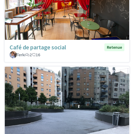
Café de partage social
Retenue
Terki
2
16