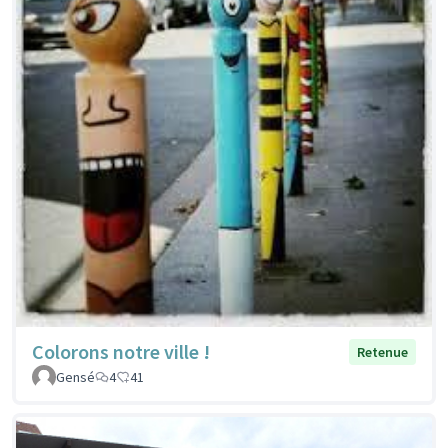
Colorons notre ville !
Retenue
Gensé
4
41