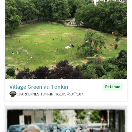
Village Green au Tonkin
Retenue
CHARPENNES TONKIN TIGERS
9
107