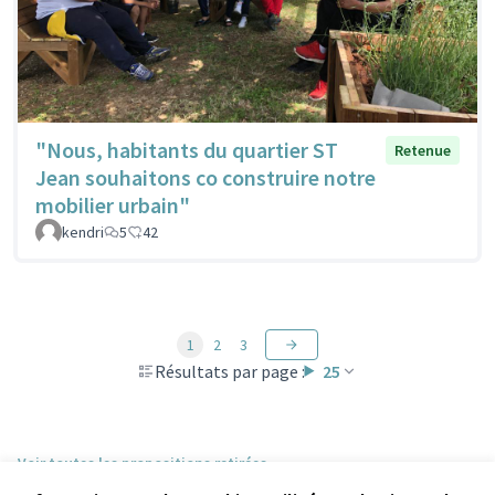
"Nous, habitants du quartier ST
Retenue
Jean souhaitons co construire notre
mobilier urbain"
kendri
5
42
1
2
3
Résultats par page :
25
Voir toutes les propositions retirées