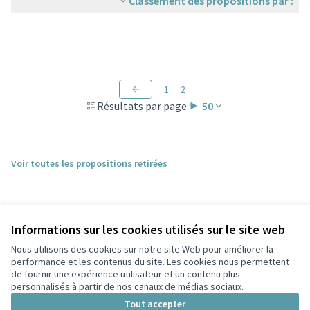
Classement des propositions par :
1
2
Résultats par page :
50
Voir toutes les propositions retirées
Informations sur les cookies utilisés sur le site web
Nous utilisons des cookies sur notre site Web pour améliorer la
performance et les contenus du site. Les cookies nous permettent
de fournir une expérience utilisateur et un contenu plus
personnalisés à partir de nos canaux de médias sociaux.
Conditions d'utilisation
Paramètres des cookies
Tout accepter