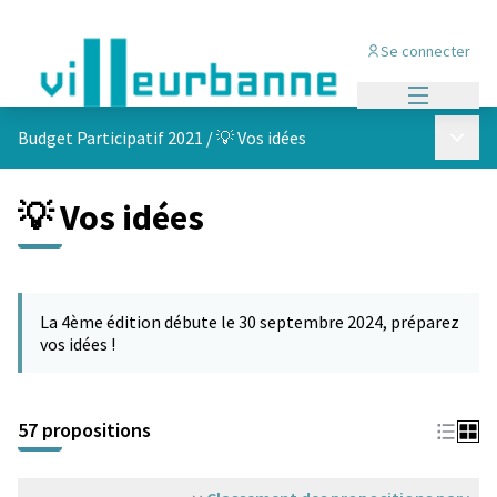
Se connecter
Menu princi
Menu p
Budget Participatif 2021
/
💡 Vos idées
💡 Vos idées
Passer la carte
L'élément suivant est une carte qui présente les éléments de cet
La 4ème édition débute le 30 septembre 2024, préparez
vos idées !
57 propositions