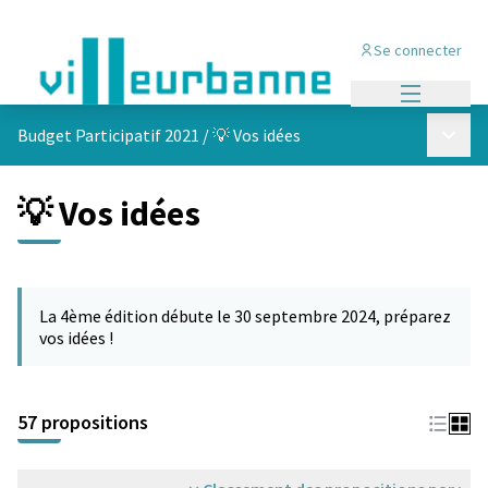
Se connecter
Menu princi
Menu p
Budget Participatif 2021
/
💡 Vos idées
💡 Vos idées
Passer la carte
L'élément suivant est une carte qui présente les éléments de cet
La 4ème édition débute le 30 septembre 2024, préparez
vos idées !
57 propositions