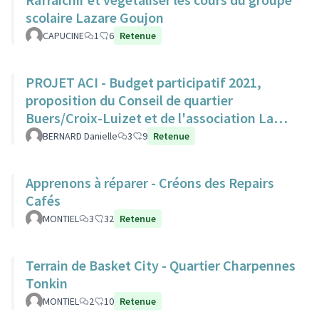
scolaire Lazare Goujon
CAPUCINE
1
6
Retenue
PROJET ACI - Budget participatif 2021,
proposition du Conseil de quartier
Buers/Croix-Luizet et de l'association La
Ville Edifiante
BERNARD Danielle
3
9
Retenue
Apprenons à réparer - Créons des Repairs
Cafés
MONTIEL
3
32
Retenue
Terrain de Basket City - Quartier Charpennes
Tonkin
MONTIEL
2
10
Retenue