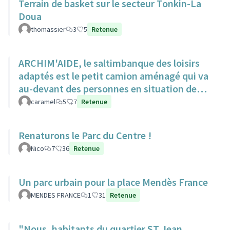
Terrain de basket sur le secteur Tonkin-La
Doua
thomassier
3
5
Retenue
ARCHIM'AIDE, le saltimbanque des loisirs
adaptés est le petit camion aménagé qui va
au-devant des personnes en situation de
handicap pour animations
caramel
5
7
Retenue
Renaturons le Parc du Centre !
Nico
7
36
Retenue
Un parc urbain pour la place Mendès France
MENDES FRANCE
1
31
Retenue
"Nous, habitants du quartier ST Jean