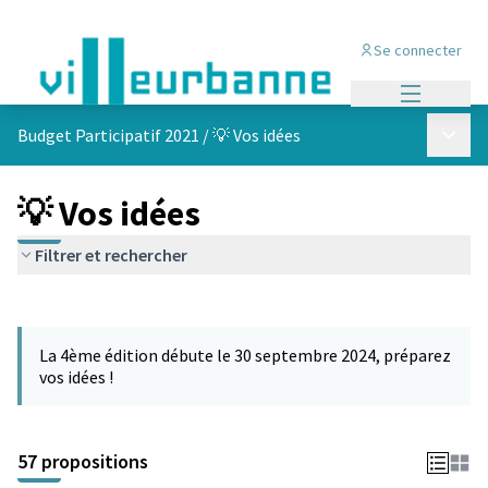
Se connecter
Menu princi
Menu p
Budget Participatif 2021
/
💡 Vos idées
💡 Vos idées
Filtrer et rechercher
Passer la carte
L'élément suivant est une carte qui présente les éléments de cet
La 4ème édition débute le 30 septembre 2024, préparez
vos idées !
57 propositions