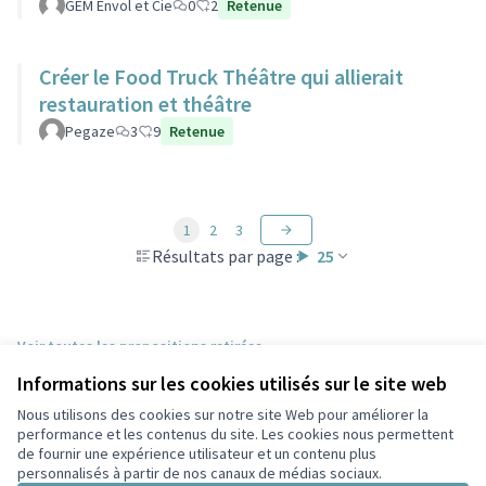
GEM Envol et Cie
0
2
Retenue
Créer le Food Truck Théâtre qui allierait
restauration et théâtre
Pegaze
3
9
Retenue
1
2
3
Résultats par page :
25
Voir toutes les propositions retirées
Informations sur les cookies utilisés sur le site web
Nous utilisons des cookies sur notre site Web pour améliorer la
Conditions d'utilisation
performance et les contenus du site. Les cookies nous permettent
Paramètres des cookies
de fournir une expérience utilisateur et un contenu plus
Participez Villeurbanne sur X
Participez Villeurbanne sur Facebook
Participez Villeurbanne sur Instagram
Participez Villeurbanne sur YouTube
personnalisés à partir de nos canaux de médias sociaux.