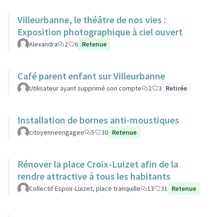
Villeurbanne, le théâtre de nos vies :
Exposition photographique à ciel ouvert
Alexandra
2
6
Retenue
Café parent enfant sur Villeurbanne
Utilisateur ayant supprimé son compte
2
3
Retirée
Installation de bornes anti-moustiques
citoyenneengagee
5
30
Retenue
Rénover la place Croix-Luizet afin de la
rendre attractive à tous les habitants
Collectif Espoir-Luizet, place tranquille
13
31
Retenue