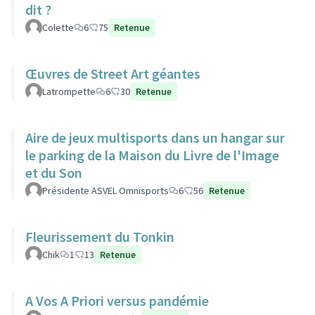
dit ?
Colette
6
75
Retenue
Œuvres de Street Art géantes
Latrompette
6
30
Retenue
Aire de jeux multisports dans un hangar sur
le parking de la Maison du Livre de l'Image
et du Son
Présidente ASVEL Omnisports
6
56
Retenue
Fleurissement du Tonkin
Chik
1
13
Retenue
A Vos A Priori versus pandémie