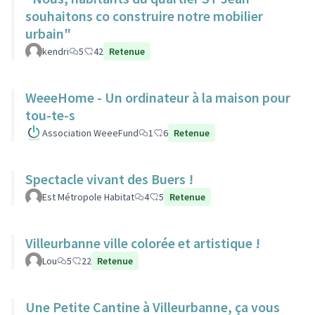
souhaitons co construire notre mobilier
urbain"
kendri
5
42
Retenue
WeeeHome - Un ordinateur à la maison pour
tou-te-s
Association WeeeFund
1
6
Retenue
Spectacle vivant des Buers !
Est Métropole Habitat
4
5
Retenue
Villeurbanne ville colorée et artistique !
Lou
5
22
Retenue
Une Petite Cantine à Villeurbanne, ça vous