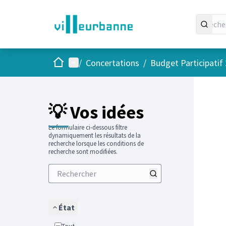
Accueil
Menu principal
/
Concertations
/
Budget Participatif
Passer
L'élément
💡 Vos idées
Le formulaire ci-dessous filtre
dynamiquement les résultats de la
recherche lorsque les conditions de
recherche sont modifiées.
État