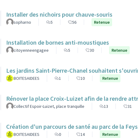
Installer des nichoirs pour chauve-souris
sopharno
5
56
Retenue
Installation de bornes anti-moustiques
citoyenneengagee
5
30
Retenue
Les jardins Saint-Pierre-Chanel souhaitent s'ouvri
BOITESAIDEES
1
10
Retenue
Rénover la place Croix-Luizet afin de la rendre att
Collectif Espoir-Luizet, place tranquille
13
31
Création d'un parcours de santé au parc de la Feys
BOITESAIDEES
0
14
Retenue