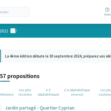
Aide
Menu utilisateur
 2021
/
 la carte
 suivant est une carte qui présente les éléments de cette page comm
La 4ème édition débute le 30 septembre 2024, préparez vos idé
57 propositions
Les plus
A-Z
Z-A (alphabétique
Les pl
Aléatoire
récentes
(alphabétique)
inverse)
soutenu
Jardin partagé - Quartier Cyprian