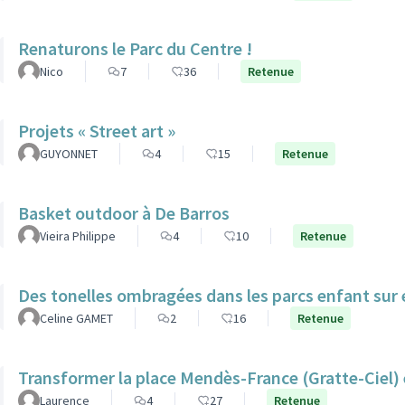
Renaturons le Parc du Centre !
Nico
7
36
Retenue
Projets « Street art »
GUYONNET
4
15
Retenue
Basket outdoor à De Barros
Vieira Philippe
4
10
Retenue
Des tonelles ombragées dans les parcs enfant sur 
Celine GAMET
2
16
Retenue
Transformer la place Mendès-France (Gratte-Ciel) e
Laurence
4
27
Retenue