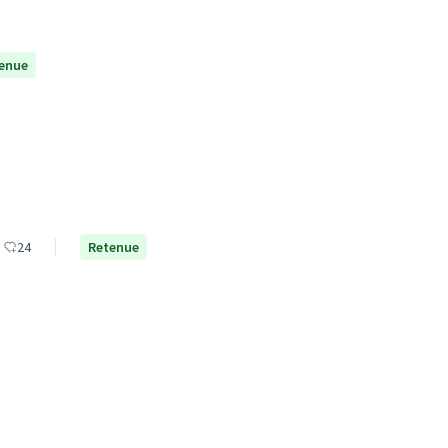
enue
24
Retenue