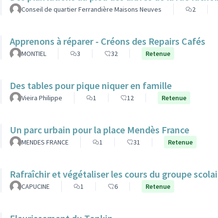
Conseil de quartier Ferrandière Maisons Neuves
2
Apprenons à réparer - Créons des Repairs Cafés
MONTIEL
3
32
Retenue
Des tables pour pique niquer en famille
Vieira Philippe
1
12
Retenue
Un parc urbain pour la place Mendès France
MENDES FRANCE
1
31
Retenue
Rafraîchir et végétaliser les cours du groupe scol
CAPUCINE
1
6
Retenue