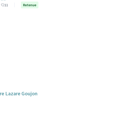
11
Retenue
aire Lazare Goujon