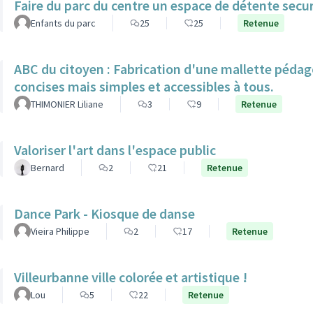
Faire du parc du centre un espace de détente secur
Enfants du parc
25
25
Retenue
ABC du citoyen : Fabrication d'une mallette pédag
concises mais simples et accessibles à tous.
THIMONIER Liliane
3
9
Retenue
Valoriser l'art dans l'espace public
Bernard
2
21
Retenue
Dance Park - Kiosque de danse
Vieira Philippe
2
17
Retenue
Villeurbanne ville colorée et artistique !
Lou
5
22
Retenue