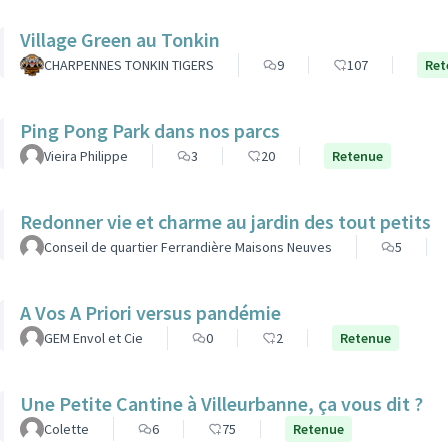
Village Green au Tonkin
CHARPENNES TONKIN TIGERS
9
107
Ret
Ping Pong Park dans nos parcs
Vieira Philippe
3
20
Retenue
Redonner vie et charme au jardin des tout petits
Conseil de quartier Ferrandière Maisons Neuves
5
A Vos A Priori versus pandémie
GEM Envol et Cie
0
2
Retenue
Une Petite Cantine à Villeurbanne, ça vous dit ?
Colette
6
75
Retenue