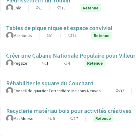
Fleurissement du Tonkin
Chik
1
13
Retenue
Tables de pique nique et espace convivial
Makhbous
1
14
Retenue
Créer une Cabane Nationale Populaire pour Villeur
Pegaze
1
4
Retenue
Réhabiliter le square du Couchant
Conseil de quartier Ferrandière Maisons Neuves
32
Recyclerie matériau bois pour activités créatives
MacAleese
6
17
Retenue