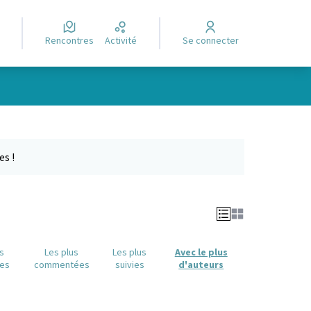
Rencontres
Activité
Se connecter
e des points de carte. L'élément peut être utilisé avec un lecteur
es !
us
Les plus
Les plus
Avec le plus
es
commentées
suivies
d'auteurs