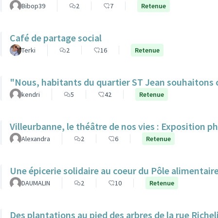
Bibop39
2
7
Retenue
Café de partage social
Terki
2
16
Retenue
"Nous, habitants du quartier ST Jean souhaitons c
kendri
5
42
Retenue
Villeurbanne, le théâtre de nos vies : Exposition p
Alexandra
2
6
Retenue
Une épicerie solidaire au coeur du Pôle alimentair
DAUMALIN
2
10
Retenue
Des plantations au pied des arbres de la rue Richel