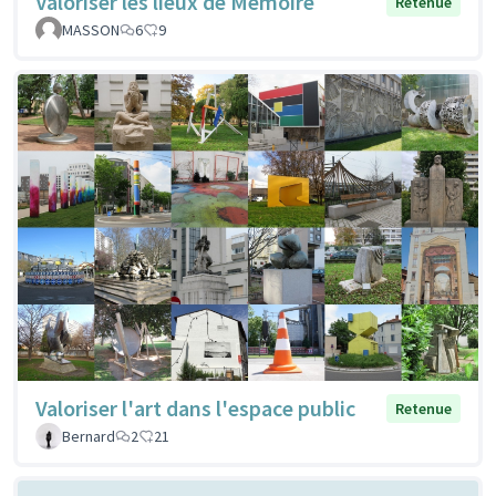
Valoriser les lieux de Mémoire
Retenue
MASSON
6
9
Valoriser l'art dans l'espace public
Retenue
Bernard
2
21