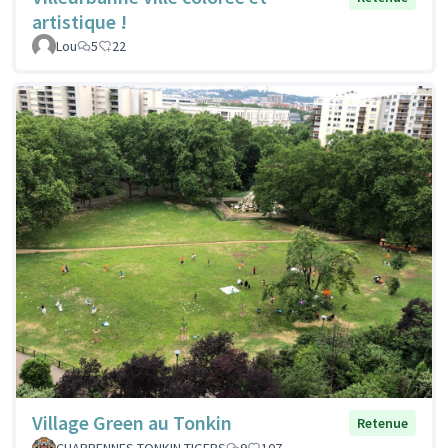
artistique !
Lou
5
22
Village Green au Tonkin
Retenue
CHARPENNES TONKIN TIGERS
9
107