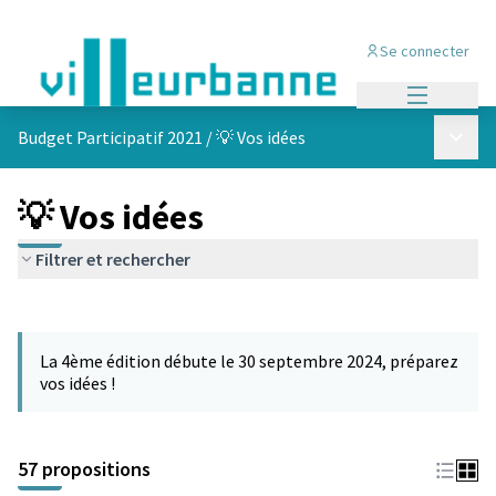
Se connecter
Menu princi
Menu p
Budget Participatif 2021
/
💡 Vos idées
💡 Vos idées
Filtrer et rechercher
Passer la carte
L'élément suivant est une carte qui présente les éléments de cet
La 4ème édition débute le 30 septembre 2024, préparez
vos idées !
57 propositions