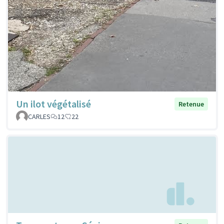
Un ilot végétalisé
Retenue
CARLES
12
22