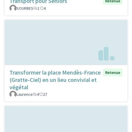
Transport pour Séniors
Retenue
SOURBES
1
4
Transformer la place Mendès-France
Retenue
(Gratte-Ciel) en un lieu convivial et
végétal
Laurence
4
27