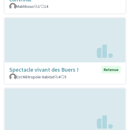
Makhbous
1
14
Spectacle vivant des Buers !
Retenue
Est Métropole Habitat
4
5