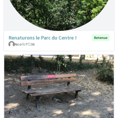
Renaturons le Parc du Centre !
Retenue
Nico
7
36