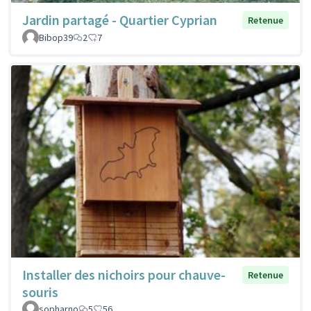
Jardin partagé - Quartier Cyprian
Retenue
Bibop39
2
7
Installer des nichoirs pour chauve-
Retenue
souris
sopharno
5
56