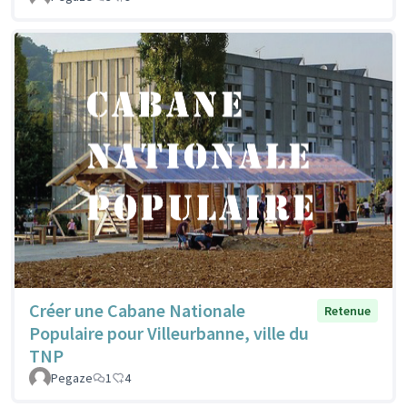
Créer une Cabane Nationale
Retenue
Populaire pour Villeurbanne, ville du
TNP
Pegaze
1
4