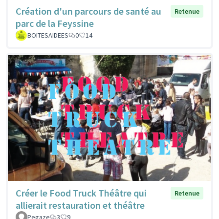
Création d'un parcours de santé au
Retenue
parc de la Feyssine
BOITESAIDEES
0
14
Créer le Food Truck Théâtre qui
Retenue
allierait restauration et théâtre
Pegaze
3
9