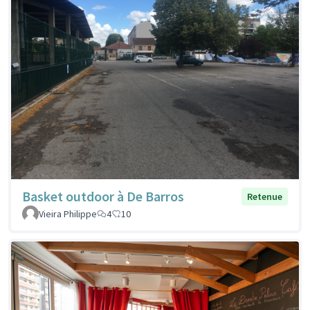
Basket outdoor à De Barros
Retenue
Vieira Philippe
4
10