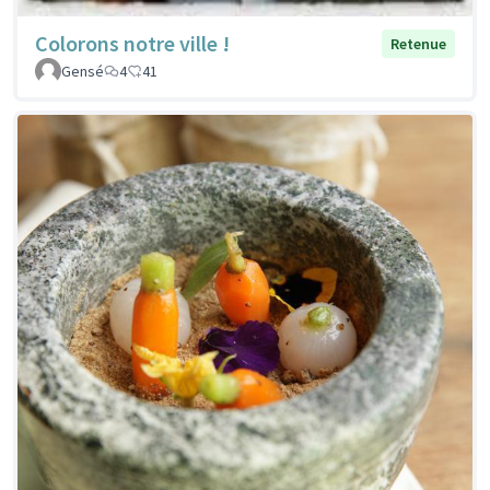
Colorons notre ville !
Retenue
Gensé
4
41