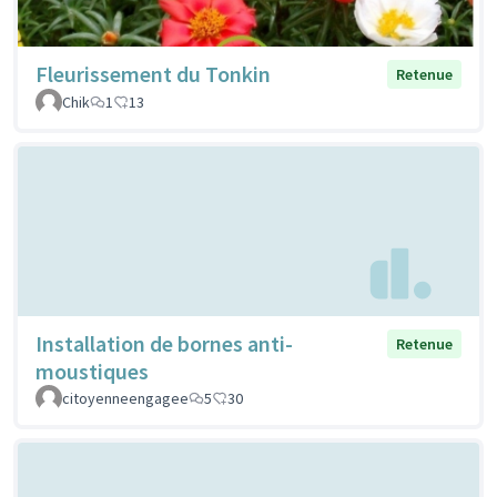
Fleurissement du Tonkin
Retenue
Chik
1
13
Installation de bornes anti-
Retenue
moustiques
citoyenneengagee
5
30