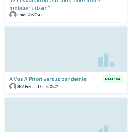
Jean souhaitons co construire notre
mobilier urbain"
kendri
5
42
A Vos A Priori versus pandémie
Retenue
GEM Envol et Cie
0
2