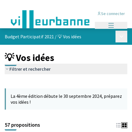
Se connecter
Menu princi
Menu p
Budget Participatif 2021
/
💡 Vos idées
💡 Vos idées
Filtrer et rechercher
Passer la carte
L'élément suivant est une carte qui présente les éléments de cet
La 4ème édition débute le 30 septembre 2024, préparez
vos idées !
57 propositions