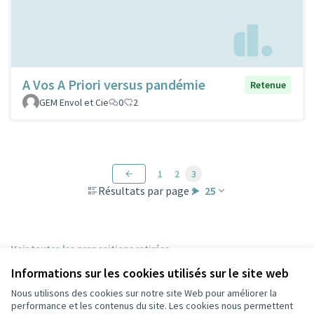
A Vos A Priori versus pandémie
Retenue
GEM Envol et Cie
0
2
1
2
3
Résultats par page :
25
Voir toutes les propositions retirées
Informations sur les cookies utilisés sur le site web
Nous utilisons des cookies sur notre site Web pour améliorer la
Conditions d'utilisation
performance et les contenus du site. Les cookies nous permettent
Paramètres des cookies