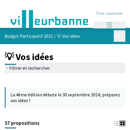
Se connecter
Menu princi
Menu p
Budget Participatif 2021
/
💡 Vos idées
💡 Vos idées
Filtrer et rechercher
Passer la carte
L'élément suivant est une carte qui présente les éléments de cet
La 4ème édition débute le 30 septembre 2024, préparez
vos idées !
57 propositions