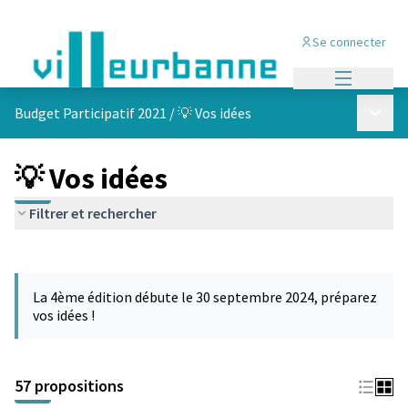
Se connecter
Menu princi
Menu p
Budget Participatif 2021
/
💡 Vos idées
💡 Vos idées
Filtrer et rechercher
Passer la carte
L'élément suivant est une carte qui présente les éléments de cet
La 4ème édition débute le 30 septembre 2024, préparez
vos idées !
57 propositions