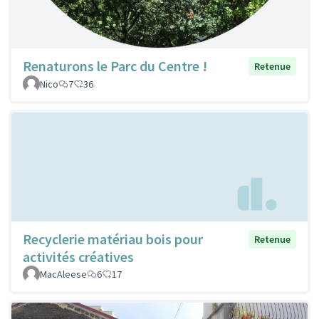
Renaturons le Parc du Centre !
Retenue
Nico
7
36
Recyclerie matériau bois pour
Retenue
activités créatives
MacAleese
6
17