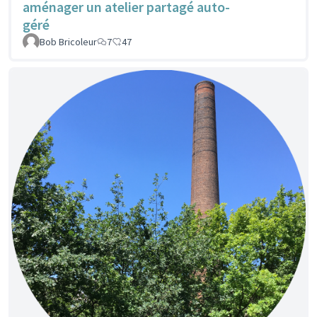
aménager un atelier partagé auto-
géré
Bob Bricoleur
7
47