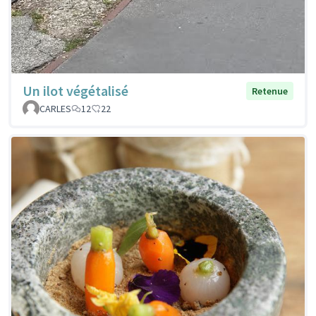
Un ilot végétalisé
Retenue
CARLES
12
22