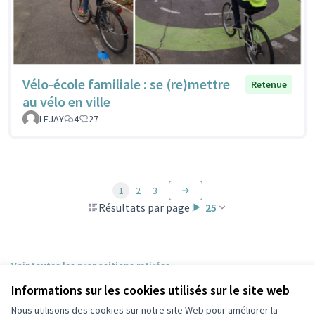
Vélo-école familiale : se (re)mettre
Retenue
au vélo en ville
LEJAY
4
27
1
2
3
Résultats par page :
25
Voir toutes les propositions retirées
Informations sur les cookies utilisés sur le site web
Nous utilisons des cookies sur notre site Web pour améliorer la
Conditions d'utilisation