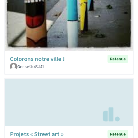
Colorons notre ville !
Retenue
Gensé
4
41
Projets « Street art »
Retenue