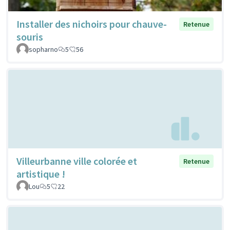
Installer des nichoirs pour chauve-
Retenue
souris
sopharno
5
56
Villeurbanne ville colorée et
Retenue
artistique !
Lou
5
22