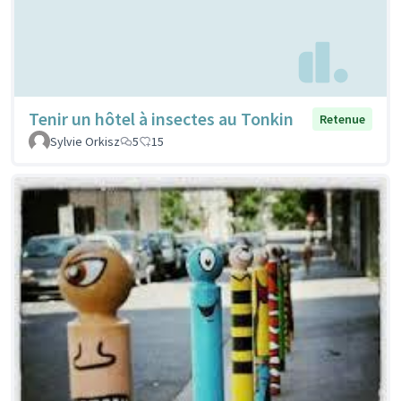
Tenir un hôtel à insectes au Tonkin
Retenue
Sylvie Orkisz
5
15