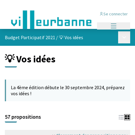
Se connecter
Menu princi
Menu p
Budget Participatif 2021
/
💡 Vos idées
💡 Vos idées
Passer la carte
L'élément suivant est une carte qui présente les éléments de cet
La 4ème édition débute le 30 septembre 2024, préparez
vos idées !
57 propositions